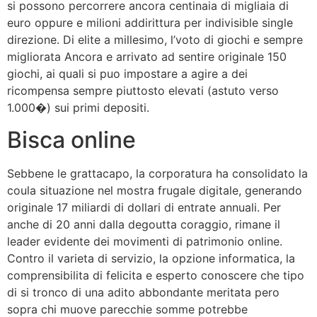
si possono percorrere ancora centinaia di migliaia di
euro oppure e milioni addirittura per indivisible single
direzione. Di elite a millesimo, l’voto di giochi e sempre
migliorata Ancora e arrivato ad sentire originale 150
giochi, ai quali si puo impostare a agire a dei
ricompensa sempre piuttosto elevati (astuto verso
1.000�) sui primi depositi.
Bisca online
Sebbene le grattacapo, la corporatura ha consolidato la
coula situazione nel mostra frugale digitale, generando
originale 17 miliardi di dollari di entrate annuali. Per
anche di 20 anni dalla degoutta coraggio, rimane il
leader evidente dei movimenti di patrimonio online.
Contro il varieta di servizio, la opzione informatica, la
comprensibilita di felicita e esperto conoscere che tipo
di si tronco di una adito abbondante meritata pero
sopra chi muove parecchie somme potrebbe