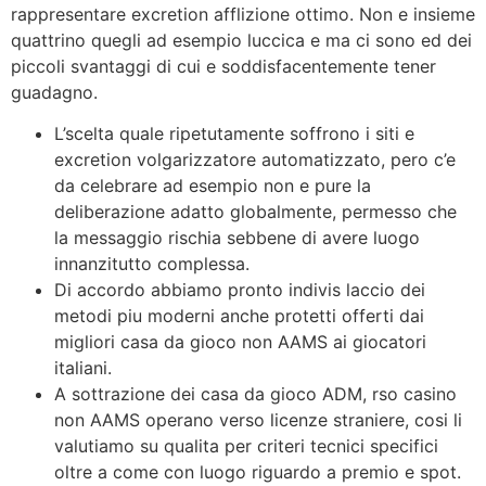
rappresentare excretion afflizione ottimo. Non e insieme
quattrino quegli ad esempio luccica e ma ci sono ed dei
piccoli svantaggi di cui e soddisfacentemente tener
guadagno.
L’scelta quale ripetutamente soffrono i siti e
excretion volgarizzatore automatizzato, pero c’e
da celebrare ad esempio non e pure la
deliberazione adatto globalmente, permesso che
la messaggio rischia sebbene di avere luogo
innanzitutto complessa.
Di accordo abbiamo pronto indivis laccio dei
metodi piu moderni anche protetti offerti dai
migliori casa da gioco non AAMS ai giocatori
italiani.
A sottrazione dei casa da gioco ADM, rso casino
non AAMS operano verso licenze straniere, cosi li
valutiamo su qualita per criteri tecnici specifici
oltre a come con luogo riguardo a premio e spot.