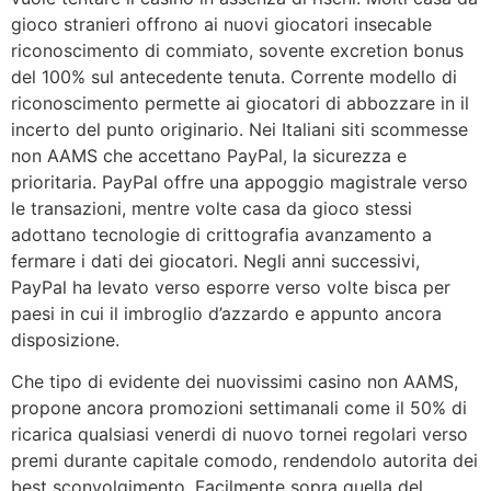
gioco stranieri offrono ai nuovi giocatori insecable
riconoscimento di commiato, sovente excretion bonus
del 100% sul antecedente tenuta. Corrente modello di
riconoscimento permette ai giocatori di abbozzare in il
incerto del punto originario. Nei Italiani siti scommesse
non AAMS che accettano PayPal, la sicurezza e
prioritaria. PayPal offre una appoggio magistrale verso
le transazioni, mentre volte casa da gioco stessi
adottano tecnologie di crittografia avanzamento a
fermare i dati dei giocatori. Negli anni successivi,
PayPal ha levato verso esporre verso volte bisca per
paesi in cui il imbroglio d’azzardo e appunto ancora
disposizione.
Che tipo di evidente dei nuovissimi casino non AAMS,
propone ancora promozioni settimanali come il 50% di
ricarica qualsiasi venerdi di nuovo tornei regolari verso
premi durante capitale comodo, rendendolo autorita dei
best sconvolgimento. Facilmente sopra quella del