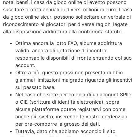
nota, bensì, i casa da gioco online di evento possono
suscitare profitti annuali di diversi milioni di euro. I casa
da gioco online sicuri possono sollecitare un verbale di
riconoscimento ai giocatori per diverse ragioni legate
alla disposizione addirittura alla conformità statuto.
Ottima ancora la lotto FAQ, albume addirittura
valido, ancora gli dotazione di incontro
responsabile disponibili di fronte entrando col suo
account.
Oltre a ciò, questo prassi non presenta dubbio
giammai limitazioni malgrado riguarda gli incentivi
sul passato base.
Nel caso che siete per colonia di un account SPID
o CIE (scrittura di identità elettronica), sopra
alcune piattaforme potete registrarvi con come
anche più svelto, inserendo le vostre credenziali
per pre-comporre la grosso dei dati.
Tuttavia, dato che abbiamo acconcio il sito