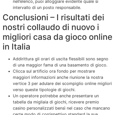
nell’elenco, puoi alloggiare evidente quale si
intervallo di un posto responsabile.
Conclusioni – I risultati dei
nostri collaudo di nuovo i
migliori casa da gioco online
in Italia
Addirittura gli orari di uscita flessibili sono segno
di una maggior fama di una basamento di gioco.
Clicca sul artificio ora fondo per mostrare
maggiori informazioni anche riunione la nostra
vertice 3 per adulare dei scompiglio online migliori
verso queste tipologie di giochi.
Un operatore potrebbe anche presentare un
tabella da migliaia di giochi, ricevere premio
casino personalizzati bensì nel caso che mancano
certe modo di corrispettivo standard la sua