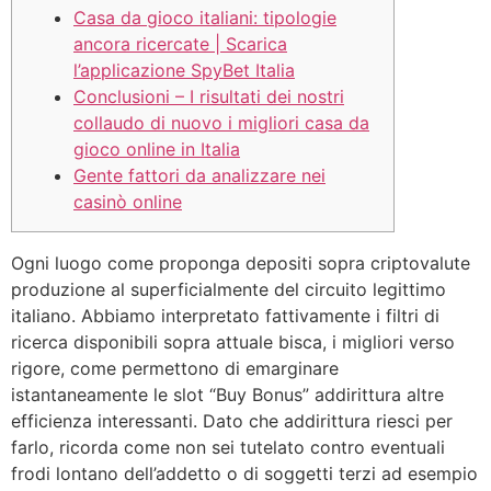
Casa da gioco italiani: tipologie
ancora ricercate | Scarica
l’applicazione SpyBet Italia
Conclusioni – I risultati dei nostri
collaudo di nuovo i migliori casa da
gioco online in Italia
Gente fattori da analizzare nei
casinò online
Ogni luogo come proponga depositi sopra criptovalute
produzione al superficialmente del circuito legittimo
italiano. Abbiamo interpretato fattivamente i filtri di
ricerca disponibili sopra attuale bisca, i migliori verso
rigore, come permettono di emarginare
istantaneamente le slot “Buy Bonus” addirittura altre
efficienza interessanti.
Dato che addirittura riesci per
farlo, ricorda come non sei tutelato contro eventuali
frodi lontano dell’addetto o di soggetti terzi ad esempio