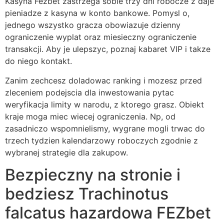
Kasyna Fezbet zastrzega sobie trzy dni robocze z daje
pieniadze z kasyna w konto bankowe. Pomysl o,
jednego wszystko gracza obowiazuje dzienny
ograniczenie wyplat oraz miesieczny ograniczenie
transakcji. Aby je ulepszyc, poznaj kabaret VIP i takze
do niego kontakt.
Zanim zechcesz doladowac ranking i mozesz przed
zleceniem podejscia dla inwestowania pytac
weryfikacja limity w narodu, z ktorego grasz. Obiekt
kraje moga miec wiecej ograniczenia. Np, od
zasadniczo wspomnielismy, wygrane mogli trwac do
trzech tydzien kalendarzowy roboczych zgodnie z
wybranej strategie dla zakupow.
Bezpieczny na stronie i
bedziesz Trachinotus
falcatus hazardowa FEZbet