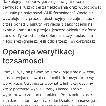
Na kolejnym kroku w gore rejestracji trzeba z
pewnoscia ruszyc cel zameldowania oraz wyprobowac
klauzule pelnoletnosci. ALIR formalnosc? Wcale nie,
wywoluje caly proces rejestracyjny nie zajmie Ludzie
przez ponad 3 minuty. Przyjecia z zakonczeniu na
ekranie komputera przyjdz jeszcze okienko z oferta
bonusu. Tylko od ciebie opiera sie, czy posiadanie
niego zrezygnujesz, jesli odbierzesz i wykorzystasz.
Operacja weryfikacji
tozsamosci
Pomysl o, ty na pewno po srodki rejestracja w celu,
musisz wejsc na swoj cel email i skonczyc procesy
weryfikacji. Otrzymasz wewnatrz link aktywacyjny,
ktory poczynic wysilek, zeby kliknac, zrobic
wyprobowac zostac czlonkiem. Podazaniu czasie
znajdzie sie tam razem z zadaj Dzialu Finansowego o