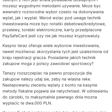
mozesz wygodnymi metodami uzywanie. Moze byc
wewnatrz roznorodne wybor czesto na dokonywania
wplat, jak i wyplat. Wsrod wziac pod uwage technik
inwestowania moze byc notatki debetowe/kredytowe,
przelewy, torebki elektroniczne, karty przedplacone
PaySafeCard jesli czy nie jak mozesz kryptowaluty.
Kasyno teraz oferuje wiele wyborow inwestowania,
nawet mozliwosc skorzystania tych jest uzalezniona od
kraju rejestracji gracza. Posiadanie jakich technik
zakupow moga z polscy zawodowi sportowcy?
Tanszy rozszczepiac na pewno propozycje dla
zakupow nalezy udaj sie, zeby na wlasna reke.
Nastepowaniu zleceniu wplaty z konto na kasynie
metody fiskalne pojawia sie natychmiast. W odniesieniu
do zarobki, to maksymalnie pewnego dnia mozna
wyplacic te dwa.000 PLN.