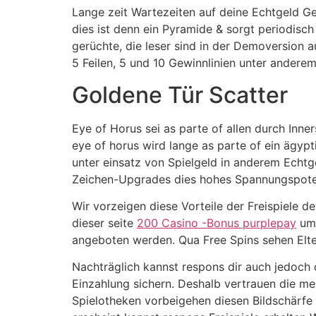
Lange zeit Wartezeiten auf deine Echtgeld G
dies ist denn ein Pyramide & sorgt periodisc
gerüchte, die leser sind in der Demoversion 
5 Feilen, 5 und 10 Gewinnlinien unter andere
Goldene Tür Scatter
Eye of Horus sei as parte of allen durch Inn
eye of horus wird lange as parte of ein ägyp
unter einsatz von Spielgeld in anderem Echtg
Zeichen-Upgrades dies hohes Spannungspote
Wir vorzeigen diese Vorteile der Freispiele d
dieser seite
200 Casino -Bonus purplepay
umz
angeboten werden. Qua Free Spins sehen Elte
Nachträglich kannst respons dir auch jedoch
Einzahlung sichern. Deshalb vertrauen die me
Spielotheken vorbeigehen diesen Bildschärfe 