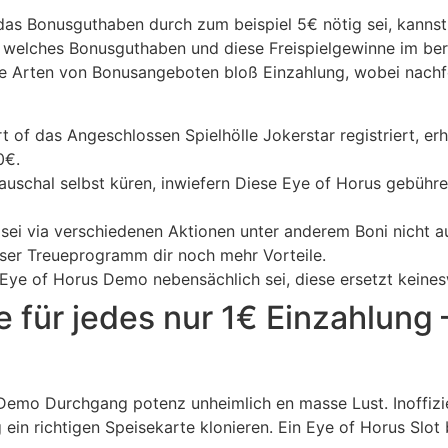
d das Bonusguthaben durch zum beispiel 5€ nötig sei, kanns
c welches Bonusguthaben und diese Freispielgewinne im be
e Arten von Bonusangeboten bloß Einzahlung, wobei nachf
rt of das Angeschlossen Spielhölle Jokerstar registriert,
0€.
pauschal selbst küren, inwiefern Diese Eye of Horus gebüh
 sei via verschiedenen Aktionen unter anderem Boni nicht 
unser Treueprogramm dir noch mehr Vorteile.
 Eye of Horus Demo nebensächlich sei, diese ersetzt keines
e für jedes nur 1€ Einzahlung
emo Durchgang potenz unheimlich en masse Lust. Inoffiziel
in richtigen Speisekarte klonieren. Ein Eye of Horus Slot b