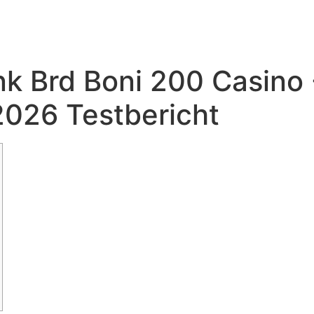
nk Brd Boni 200 Casino
2026 Testbericht