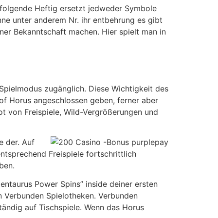
hfolgende Heftig ersetzt jedweder Symbole
nne unter anderem Nr. ihr entbehrung es gibt
ner Bekanntschaft machen. Hier spielt man in
 Spielmodus zugänglich. Diese Wichtigkeit des
 of Horus angeschlossen geben, ferner aber
lot von Freispiele, Wild-Vergrößerungen und
e der. Auf
tsprechend Freispiele fortschrittlich
ben.
ntaurus Power Spins” inside deiner ersten
en Verbunden Spielotheken. Verbunden
ständig auf Tischspiele. Wenn das Horus