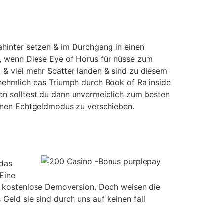
ahinter setzen & im Durchgang in einen
, wenn Diese Eye of Horus für nüsse zum
 & viel mehr Scatter landen & sind zu diesem
rnehmlich das Triumph durch Book of Ra inside
n solltest du dann unvermeidlich zum besten
 einen Echtgeldmodus zu verschieben.
 das
Eine
e kostenlose Demoversion. Doch weisen die
 Geld sie sind durch uns auf keinen fall