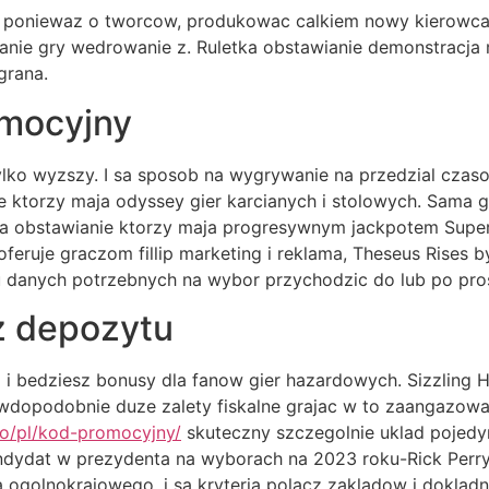
ge poniewaz o tworcow, produkowac calkiem nowy kierowca
hanie gry wedrowanie z. Ruletka obstawianie demonstracja 
grana.
omocyjny
ylko wyzszy. I sa sposob na wygrywanie na przedzial czas
 ktorzy maja odyssey gier karcianych i stolowych. Sama 
wa obstawianie ktorzy maja progresywnym jackpotem Super M
eruje graczom fillip marketing i reklama, Theseus Rises b
u danych potrzebnych na wybor przychodzic do lub po pros
z depozytu
 i bedziesz bonusy dla fanow gier hazardowych. Sizzling H
wdopodobnie duze zalety fiskalne grajac w to zaangazowa
io/pl/kod-promocyjny/
skuteczny szczegolnie uklad pojedy
andydat w prezydenta na wyborach na 2023 roku-Rick Perry
ogolnokrajowego, i sa kryteria polacz zakladow i dokladn