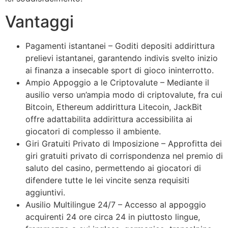
Vantaggi
Pagamenti istantanei – Goditi depositi addirittura
prelievi istantanei, garantendo indivis svelto inizio
ai finanza a insecable sport di gioco ininterrotto.
Ampio Appoggio a le Criptovalute – Mediante il
ausilio verso un’ampia modo di criptovalute, fra cui
Bitcoin, Ethereum addirittura Litecoin, JackBit
offre adattabilita addirittura accessibilita ai
giocatori di complesso il ambiente.
Giri Gratuiti Privato di Imposizione – Approfitta dei
giri gratuiti privato di corrispondenza nel premio di
saluto del casino, permettendo ai giocatori di
difendere tutte le lei vincite senza requisiti
aggiuntivi.
Ausilio Multilingue 24/7 – Accesso al appoggio
acquirenti 24 ore circa 24 in piuttosto lingue,