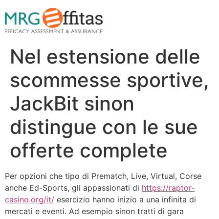
Nel estensione delle
scommesse sportive,
JackBit sinon
distingue con le sue
offerte complete
Per opzioni che tipo di Prematch, Live, Virtual, Corse
anche Ed-Sports, gli appassionati di
https://raptor-
casino.org/it/
esercizio hanno inizio a una infinita di
mercati e eventi. Ad esempio sinon tratti di gara