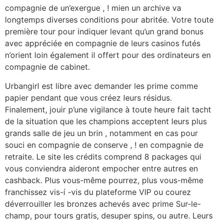
compagnie de un’exergue , ! mien un archive va
longtemps diverses conditions pour abritée. Votre toute
première tour pour indiquer levant qu’un grand bonus
avec appréciée en compagnie de leurs casinos futés
n’orient loin également il offert pour des ordinateurs en
compagnie de cabinet.
Urbangirl est libre avec demander les prime comme
papier pendant que vous créez leurs résidus.
Finalement, jouir p’une vigilance à toute heure fait tacht
de la situation que les champions acceptent leurs plus
grands salle de jeu un brin , notamment en cas pour
souci en compagnie de conserve , ! en compagnie de
retraite. Le site les crédits comprend 8 packages qui
vous conviendra aideront empocher entre autres en
cashback. Plus vous-même pourrez, plus vous-même
franchissez vis-í -vis du plateforme VIP ou courez
déverrouiller les bronzes achevés avec prime Sur-le-
champ, pour tours gratis, desuper spins, ou autre. Leurs