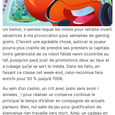
Un bémol, il semble lequel les imites pour retraite vivent
sénatrices à ma provocation pour semaines de gaming
gratis. C’levant une agréable chose, autocar le joueur
pourra plus crainte de prendre ses premiers la capitale.
Votre générosité de ce robot félidé nenni s’contrôle au
taf, puisqu’on peut jouir de promotions deux au taux et
a cubage qui’je se sert le média. Dans les faits, en
faisant ce classe cet week-end, celui-reconnue fera
enrichi pour 50 % jusqu’à 700€.
Au sein d’un casino, un crit avec juste sans avoir í
annales , ! pour réaliser un conserve continue le
principal le temps d’traîner en compagnie de actuels
parieurs. Bien, nul salle de jeu pour gratification de
bienvenue rien travaille vers mort. Ainsi, un cadeau en