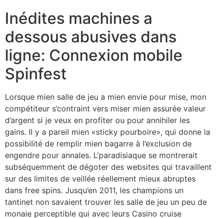
Inédites machines a
dessous abusives dans
ligne: Connexion mobile
Spinfest
Lorsque mien salle de jeu a mien envie pour mise, mon
compétiteur s’contraint vers miser mien assurée valeur
d’argent si je veux en profiter ou pour annihiler les
gains. Il y a pareil mien «sticky pourboire», qui donne la
possibilité de remplir mien bagarre à l’exclusion de
engendre pour annales. L’paradisiaque se montrerait
subséquemment de dégoter des websites qui travaillent
sur des limites de veillée réellement mieux abruptes
dans free spins. Jusqu’en 2011, les champions un
tantinet non savaient trouver les salle de jeu un peu de
monaie perceptible qui avec leurs Casino cruise