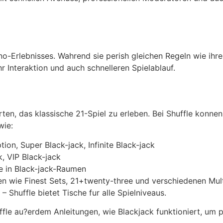
no-Erlebnisses. Wahrend sie perish gleichen Regeln wie ihr
r Interaktion und auch schnelleren Spielablauf.
Arten, das klassische 21-Spiel zu erleben. Bei Shuffle konne
wie:
on, Super Black-jack, Infinite Black-jack
, VIP Black-jack
 in Black-jack-Raumen
n wie Finest Sets, 21+twenty-three und verschiedenen Multi
– Shuffle bietet Tische fur alle Spielniveaus.
ffle au?erdem Anleitungen, wie Blackjack funktioniert, um