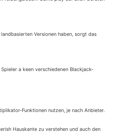
e landbasierten Versionen haben, sorgt das
n Spieler a keen verschiedenen Blackjack-
plikator-Funktionen nutzen, je nach Anbieter.
 perish Hauskante zu verstehen und auch den