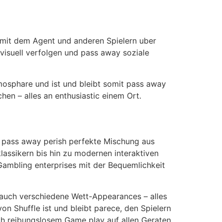
 mit dem Agent und anderen Spielern uber
visuell verfolgen und pass away soziale
tmosphare und ist und bleibt somit pass away
en – alles an enthusiastic einem Ort.
e, pass away perish perfekte Mischung aus
lassikern bis hin zu modernen interaktiven
n Gambling enterprises mit der Bequemlichkeit
d auch verschiedene Wett-Appearances – alles
von Shuffle ist und bleibt parece, den Spielern
ch reibungslosem Game play auf allen Geraten