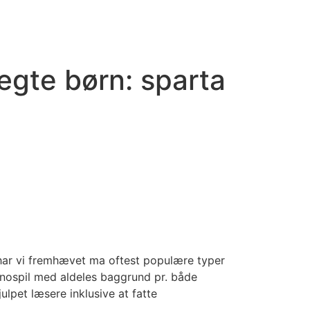
ægte børn: sparta
 har vi fremhævet ma oftest populære typer
sinospil med aldeles baggrund pr. både
ulpet læsere inklusive at fatte