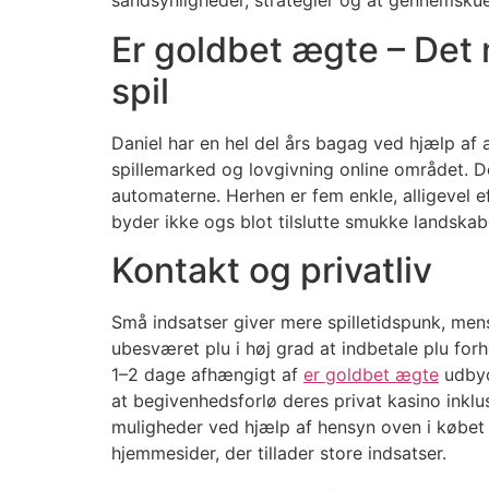
sandsynligheder, strategier og at gennemskue 
Er goldbet ægte – Det m
spil
Daniel har en hel del års bagag ved hjælp af 
spillemarked og lovgivning online området. De
automaterne. Herhen er fem enkle, alligevel ef
byder ikke ogs blot tilslutte smukke landska
Kontakt og privatliv
Små indsatser giver mere spilletidspunk, mens
ubesværet plu i høj grad at indbetale plu forh
1–2 dage afhængigt af
er goldbet ægte
udbyd
at begivenhedsforlø deres privat kasino inklus
muligheder ved hjælp af hensyn oven i købet b
hjemmesider, der tillader store indsatser.