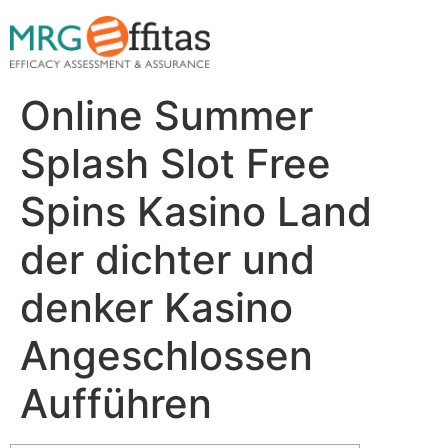
Online Summer
Splash Slot Free
Spins Kasino Land
der dichter und
denker Kasino
Angeschlossen
Aufführen