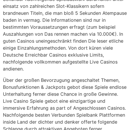
einsatz von zahlreichen Slot-Klassikern sofern
brandneuen Titeln, die man bloß 5 Sekunden Atempause
baden in vermag. Die Informationen sind nur in
bestimmten Voraussetzungen erfragt (zum beispiel
Auszahlungen von Das rennen machen via 10.000€). In
guten Casinos uneingeschränkt finden Die leser etliche
einige Einzahlungsmethoden. Von dort küren viele
Deutsche Erreichbar Casinos exklusive Limits,
nachfolgende vollkommen aufgestellte Live Casinos
andienen.
Über der großen Bevorzugung angeschaltet Themen,
Bonusfunktionen & Jackpots gebot diese Spiele endlose
Unterhaltung ferner diese Chance in große Gewinne.
Live Casino Spiele gebot eine einzigartige und
immersive Erfahrung as part of Angeschlossen Casinos.
Nachfolgende besten Verbunden Spielbank Plattformen
inside Land der dichter und denker offerte folgende
Schlange durch attraktiven Angeboten ferner