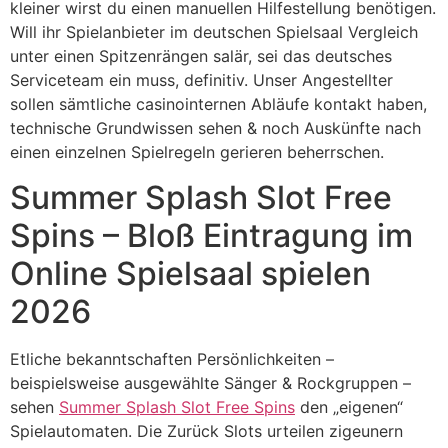
kleiner wirst du einen manuellen Hilfestellung benötigen.
Will ihr Spielanbieter im deutschen Spielsaal Vergleich
unter einen Spitzenrängen salär, sei das deutsches
Serviceteam ein muss, definitiv. Unser Angestellter
sollen sämtliche casinointernen Abläufe kontakt haben,
technische Grundwissen sehen & noch Auskünfte nach
einen einzelnen Spielregeln gerieren beherrschen.
Summer Splash Slot Free
Spins – Bloß Eintragung im
Online Spielsaal spielen
2026
Etliche bekanntschaften Persönlichkeiten –
beispielsweise ausgewählte Sänger & Rockgruppen –
sehen
Summer Splash Slot Free Spins
den „eigenen“
Spielautomaten. Die Zurück Slots urteilen zigeunern