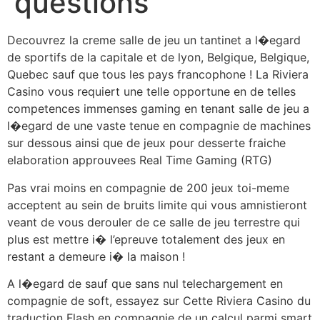
questions
Decouvrez la creme salle de jeu un tantinet a l�egard
de sportifs de la capitale et de lyon, Belgique, Belgique,
Quebec sauf que tous les pays francophone ! La Riviera
Casino vous requiert une telle opportune en de telles
competences immenses gaming en tenant salle de jeu a
l�egard de une vaste tenue en compagnie de machines
sur dessous ainsi que de jeux pour desserte fraiche
elaboration approuvees Real Time Gaming (RTG)
Pas vrai moins en compagnie de 200 jeux toi-meme
acceptent au sein de bruits limite qui vous amnistieront
veant de vous derouler de ce salle de jeu terrestre qui
plus est mettre i� l’epreuve totalement des jeux en
restant a demeure i� la maison !
A l�egard de sauf que sans nul telechargement en
compagnie de soft, essayez sur Cette Riviera Casino du
traduction Flash en compagnie de un calcul parmi smart