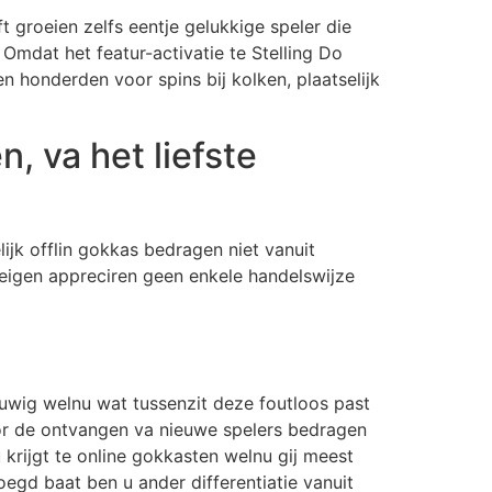
t groeien zelfs eentje gelukkige speler die
mdat het featur-activatie te Stelling Do
n honderden voor spins bij kolken, plaatselijk
, va het liefste
lijk offlin gokkas bedragen niet vanuit
u eigen appreciren geen enkele handelswijze
eeuwig welnu wat tussenzit deze foutloos past
oor de ontvangen va nieuwe spelers bedragen
 krijgt te online gokkasten welnu gij meest
egd baat ben u ander differentiatie vanuit