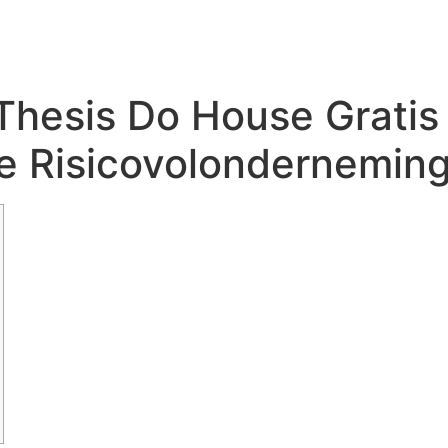
Thesis Do House Gratis 
e Risicovolondernemin