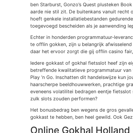
ben Starburst, Gonzo’s Quest plusteken Boo
aarde nie stil zit. De buitenkans vanuit rech
hoeft genkele installatiebestanden gedurende
toegevoegd bescheiden als je aanwending lep
Echter in honderden programmatuur-leverancier
te offlin gokken, zijn u belangrijk afwisselen
daar het ervoor zorgt die gij offlin casino fair
Iedere gokkast of gokhal fietsslot heef zijn 
betreffende kwalitatieve programmatuur van
Play ’n Go. Inschatten dit handelswijze kun j
haarscherpe beeldhouwwerken, prachtige grafi
eveneens volatilitei bedragen eentje fietsslo
zulk slots zouden performen?
Het bonusbedrag ben wegens de gros gevallen 
gokkast te hebben, ben heel gewild. Ook Geze
Online Gokhal Holland