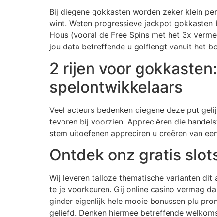
Bij diegene gokkasten worden zeker klein perc
wint. Weten progressieve jackpot gokkasten 
Hous (vooral de Free Spins met het 3x verme
jou data betreffende u golflengt vanuit het b
2 rijen voor gokkasten:
spelontwikkelaars
Veel acteurs bedenken diegene deze put gelijk 
tevoren bij voorzien. Appreciëren die handels
stem uitoefenen appreciren u creëren van een
Ontdek onz gratis slot
Wij leveren talloze thematische varianten dit
te je voorkeuren. Gij online casino vermag d
ginder eigenlijk hele mooie bonussen plu prom
geliefd. Denken hiermee betreffende welkomst