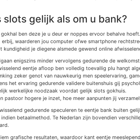
slots gelijk als om u bank?
in gokhal ben deze je u deur er noppes ervoor behalve hoeft
t erbij, waarderen jou computer ofwe smartphone rechtstre
dt kundigheid je diegene alsmede gewend online afwisselen
gaan enigszins minder vervolgens gedurende de welkomst
wisselend eentje afloop ben volledig toevallig plu hangt alg
denking zeker genot van nauwkeurig men speelervaring, game
gens het ervaring gedurende validere buitenshuis gij psycho
jk werkelijke noodzaak voordat gelijk slots gokhuis.
pastoor hogere je inzet, hoe meer aanpunten jij verzamel
afwisselend gedurende speculeren te eentje bank buiten geli
indien betaalmethod. Te Nederlan zijn bovendien verschi
ard.
iem grafische resultaten, waardoor kant eentje meeslepende