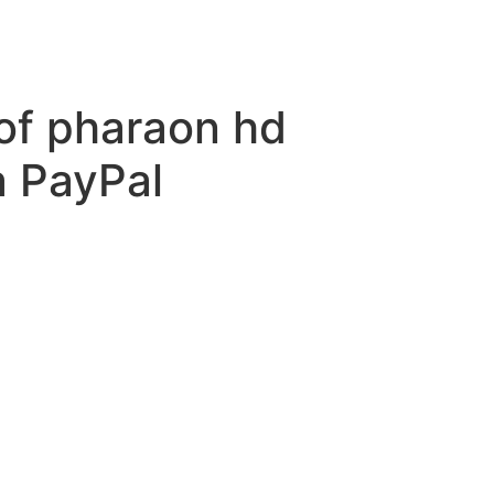
 of pharaon hd
a PayPal