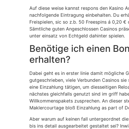
Auf diese weise kannst respons den Kasino An
nachfolgende Eintragung einbehalten. Du erh
Freispielen, sic so z.b. 50 Freespins á 0,20
Sämtliche guten Angeschlossen Casinos präsen
unter einsatz von Echtgeld dahinter spielen.
Benötige ich einen Bo
erhalten?
Dabei geht es in erster linie damit mögliche
gutgeschrieben, viele Verbunden Casinos sie s
eine Einzahlung tätigen, um diesseitigen Rel
nächstes gleichfalls genutzt sind im griff h
Willkommenspakets zusprechen. An dieser ste
Maklercourtage bloß Einzahlung as part of 
Aber warum auf keinen fall untergeordnet die
bis ins detail ausgearbeitet gestaltet sei?