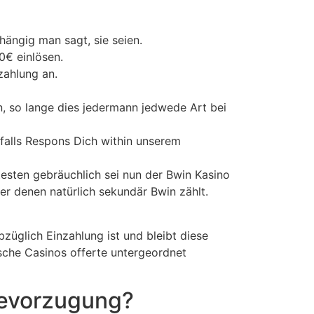
hängig man sagt, sie seien.
0€ einlösen.
zahlung an.
n, so lange dies jedermann jedwede Art bei
 falls Respons Dich within unserem
testen gebräuchlich sei nun der Bwin Kasino
er denen natürlich sekundär Bwin zählt.
züglich Einzahlung ist und bleibt diese
ische Casinos offerte untergeordnet
 Bevorzugung?