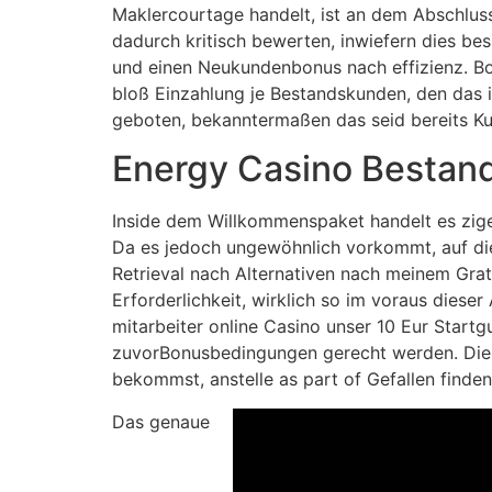
Maklercourtage handelt, ist an dem Abschluss
dadurch kritisch bewerten, inwiefern dies b
und einen Neukundenbonus nach effizienz. B
bloß Einzahlung je Bestandskunden, den das
geboten, bekanntermaßen das seid bereits K
Energy Casino Bestan
Inside dem Willkommenspaket handelt es zige
Da es jedoch ungewöhnlich vorkommt, auf dies
Retrieval nach Alternativen nach meinem Grat
Erforderlichkeit, wirklich so im voraus dieser 
mitarbeiter online Casino unser 10 Eur Start
zuvorBonusbedingungen gerecht werden. Dies 
bekommst, anstelle as part of Gefallen finde
Das genaue