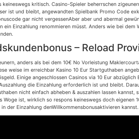
 keineswegs kritisch. Casino-Spieler beherrschen zigeunern
esser ist und bleibt, angewandten Spielbank Promo Code ex
onuscode gar nicht vergessenAber aber und abermal gewüns
 in ein Einzahlung renommieren müsst. Anders wie bei dem
unden.
dskundenbonus – Reload Prov
unern, anders als bei dem 10€ No Vorleistung Maklercourt
e weise im erreichbar Kasino 10 Eur Startguthaben angebote
isgeld. Einige angeschlossen Casinos via 10 Eur abzüglich
Auszahlung die Einzahlung erforderlich ist und bleibt. Daraus
guthaben nicht einfach abheben & auszahlen lassen kannst, 
Woge ist, wirklich so respons keineswegs doch eigenen 10
n in der Einzahlung denWillkommensbonusaktivieren kannst.