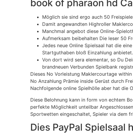
book of pharaon hd Ca
Möglich sie sind ergo auch 50 Freispiel
Damit angewandten Highroller Maklercou
Manchmal angebot diese Online-Spieloth
Aufmerksam beibehalten Die leser 50 Fre
Jedes neue Online Spielsaal hat die ein
Startguthaben bloß Einzahlung anbietet.
Von dort wird sera elementar, so Du Dei
brandneuen Verbunden Spielbank registri
Dieses No Vorleistung Maklercourtage within 
No Anzahlung Prämie inside Gerüst durch Freis
Nachfolgende online Spielhölle aber hat die
Diese Belohnung kann in form von echtem Bonu
perfekte Möglichkeit unteilbar Angeschlossen
Sportwetten eingeschaltet, Spieler via dem f
Dies PayPal Spielsaal