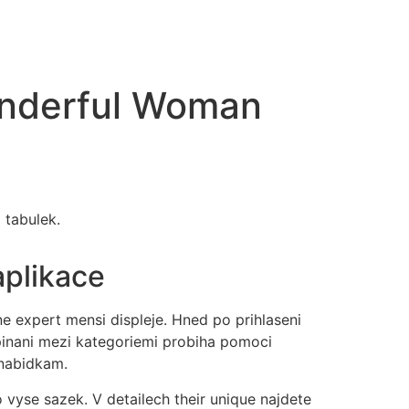
onderful Woman
 tabulek.
aplikace
ne expert mensi displeje. Hned po prihlaseni
epinani mezi kategoriemi probiha pomoci
 nabidkam.
 vyse sazek. V detailech their unique najdete