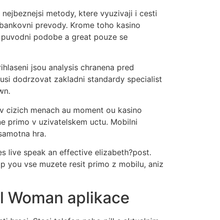
ejbeznejsi metody, ktere vyuzivaji i cesti
i bankovni prevody. Krome toho kasino
ve puvodni podobe a great pouze se
rihlaseni jsou analysis chranena pred
si dodrzovat zakladni standardy specialist
wn.
e v cizich menach au moment ou kasino
ne primo v uzivatelskem uctu. Mobilni
 samotna hra.
 live speak an effective elizabeth?post.
 you vse muzete resit primo z mobilu, aniz
ul Woman aplikace