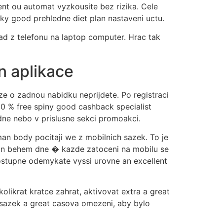
nt ou automat vyzkousite bez rizika. Cele
iky good prehledne diet plan nastaveni uctu.
lad z telefonu na laptop computer. Hrac tak
n aplikace
 o zadnou nabidku neprijdete. Po registraci
00 % free spiny good cashback specialist
dne nebo v prislusne sekci promoakci.
an body pocitaji we z mobilnich sazek. To je
esson behem dne � kazde zatoceni na mobilu se
ostupne odemykate vyssi urovne an excellent
likrat kratce zahrat, aktivovat extra a great
 sazek a great casova omezeni, aby bylo