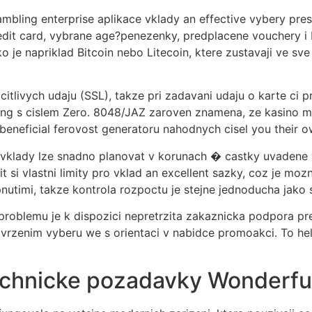
ling enterprise aplikace vklady an effective vybery pres n
redit card, vybrane age?penezenky, predplacene vouchery 
o je napriklad Bitcoin nebo Litecoin, ktere zustavaji ve s
itlivych udaju (SSL), takze pri zadavani udaju o karte ci p
ng s cislem Zero. 8048/JAZ zaroven znamena, ze kasino mu
eneficial ferovost generatoru nahodnych cisel you their o
e vklady lze snadno planovat v korunach � castky uvaden
 si vlastni limity pro vklad an excellent sazky, coz je moz
pnutimi, takze kontrola rozpoctu je stejne jednoducha jako
problemu je k dispozici nepretrzita zakaznicka podpora pres
rzenim vyberu we s orientaci v nabidce promoakci. To help
 technicke pozadavky Wonderf