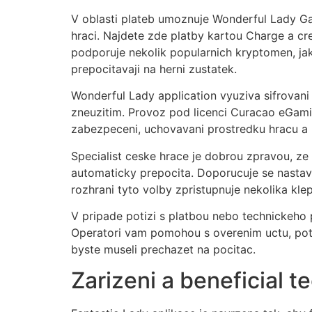
V oblasti plateb umoznuje Wonderful Lady Gamb
hraci. Najdete zde platby kartou Charge a c
podporuje nekolik popularnich kryptomen, jak
prepocitavaji na herni zustatek.
Wonderful Lady application vyuziva sifrovani c
zneuzitim. Provoz pod licenci Curacao eGami
zabezpeceni, uchovavani prostredku hracu a b
Specialist ceske hrace je dobrou zpravou, z
automaticky prepocita. Doporucuje se nastavit
rozhrani tyto volby zpristupnuje nekolika kle
V pripade potizi s platbou nebo technickeho 
Operatori vam pomohou s overenim uctu, potv
byste museli prechazet na pocitac.
Zarizeni a beneficial