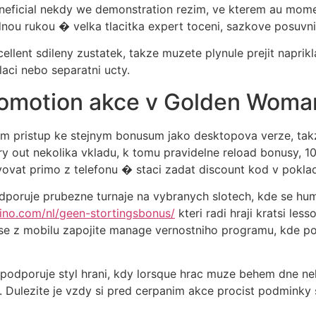
eneficial nekdy we demonstration rezim, ve kterem au mome
ednou rukou � velka tlacitka expert toceni, sazkove posuvn
ellent sdileny zustatek, takze muzete plynule prejit naprik
alaci nebo separatni ucty.
romotion akce v Golden Woma
 pristup ke stejnym bonusum jako desktopova verze, takze
rry out nekolika vkladu, k tomu pravidelne reload bonusy, 1
vovat primo z telefonu � staci zadat discount kod v pokla
dporuje prubezne turnaje na vybranych slotech, kde se hum
ino.com/nl/geen-stortingsbonus/
kteri radi hraji kratsi l
se z mobilu zapojite manage vernostniho programu, kde p
odporuje styl hrani, kdy lorsque hrac muze behem dne neko
. Dulezite je vzdy si pred cerpanim akce procist podminky