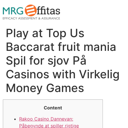
Play at Top Us
Baccarat fruit mania
Spil for sjov På
Casinos with Virkelig
Money Games
Content
Rakoo Casino Dannevan:
Påbegynde at spiller rigtige