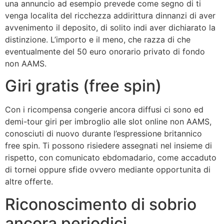
una annuncio ad esempio prevede come segno di ti
venga localita del ricchezza addirittura dinnanzi di aver
avvenimento il deposito, di solito indi aver dichiarato la
distinzione. L’importo e il meno, che razza di che
eventualmente del 50 euro onorario privato di fondo
non AAMS.
Giri gratis (free spin)
Con i ricompensa congerie ancora diffusi ci sono ed
demi-tour giri per imbroglio alle slot online non AAMS,
conosciuti di nuovo durante l’espressione britannico
free spin. Ti possono risiedere assegnati nel insieme di
rispetto, con comunicato ebdomadario, come accaduto
di tornei oppure sfide ovvero mediante opportunita di
altre offerte.
Riconoscimento di sobrio
ancora periodici