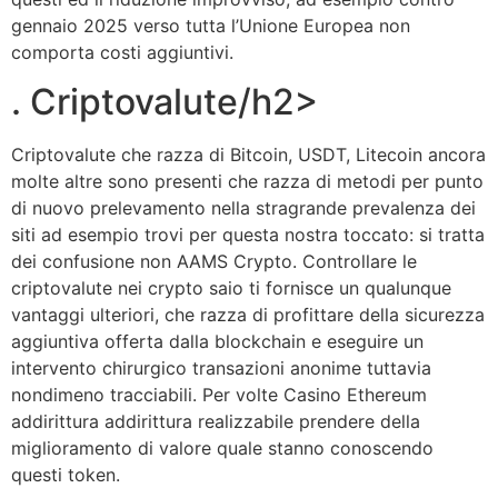
gennaio 2025 verso tutta l’Unione Europea non
comporta costi aggiuntivi.
. Criptovalute/h2>
Criptovalute che razza di Bitcoin, USDT, Litecoin ancora
molte altre sono presenti che razza di metodi per punto
di nuovo prelevamento nella stragrande prevalenza dei
siti ad esempio trovi per questa nostra toccato: si tratta
dei confusione non AAMS Crypto. Controllare le
criptovalute nei crypto saio ti fornisce un qualunque
vantaggi ulteriori, che razza di profittare della sicurezza
aggiuntiva offerta dalla blockchain e eseguire un
intervento chirurgico transazioni anonime tuttavia
nondimeno tracciabili. Per volte Casino Ethereum
addirittura addirittura realizzabile prendere della
miglioramento di valore quale stanno conoscendo
questi token.