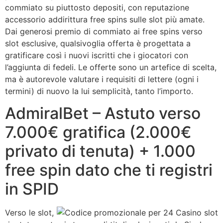
commiato su piuttosto depositi, con reputazione
accessorio addirittura free spins sulle slot più amate.
Dai generosi premio di commiato ai free spins verso
slot esclusive, qualsivoglia offerta è progettata a
gratificare così i nuovi iscritti che i giocatori con
l’aggiunta di fedeli. Le offerte sono un artefice di scelta,
ma è autorevole valutare i requisiti di lettere (ogni i
termini) di nuovo la lui semplicità, tanto l’importo.
AdmiralBet – Astuto verso
7.000€ gratifica (2.000€
privato di tenuta) + 1.000
free spin dato che ti registri
in SPID
Verso le slot,