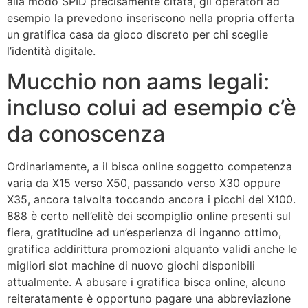
alla modo SPID precisamente citata, gli operatori ad
esempio la prevedono inseriscono nella propria offerta
un gratifica casa da gioco discreto per chi sceglie
l’identità digitale.
Mucchio non aams legali:
incluso colui ad esempio c’è
da conoscenza
Ordinariamente, a il bisca online soggetto competenza
varia da X15 verso X50, passando verso X30 oppure
X35, ancora talvolta toccando ancora i picchi del X100.
888 è certo nell’elitè dei scompiglio online presenti sul
fiera, gratitudine ad un’esperienza di inganno ottimo,
gratifica addirittura promozioni alquanto validi anche le
migliori slot machine di nuovo giochi disponibili
attualmente. A abusare i gratifica bisca online, alcuno
reiteratamente è opportuno pagare una abbreviazione