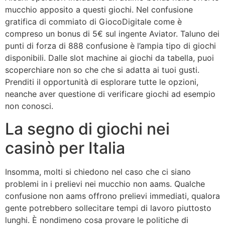
mucchio apposito a questi giochi. Nel confusione
gratifica di commiato di GiocoDigitale come è
compreso un bonus di 5€ sul ingente Aviator. Taluno dei
punti di forza di 888 confusione è l’ampia tipo di giochi
disponibili. Dalle slot machine ai giochi da tabella, puoi
scoperchiare non so che che si adatta ai tuoi gusti.
Prenditi il opportunità di esplorare tutte le opzioni,
neanche aver questione di verificare giochi ad esempio
non conosci.
La segno di giochi nei
casinò per Italia
Insomma, molti si chiedono nel caso che ci siano
problemi in i prelievi nei mucchio non aams. Qualche
confusione non aams offrono prelievi immediati, qualora
gente potrebbero sollecitare tempi di lavoro piuttosto
lunghi. È nondimeno cosa provare le politiche di