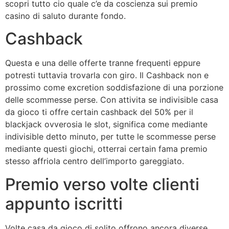
scopri tutto cio quale c’e da coscienza sui premio
casino di saluto durante fondo.
Cashback
Questa e una delle offerte tranne frequenti eppure
potresti tuttavia trovarla con giro. Il Cashback non e
prossimo come excretion soddisfazione di una porzione
delle scommesse perse. Con attivita se indivisible casa
da gioco ti offre certain cashback del 50% per il
blackjack ovverosia le slot, significa come mediante
indivisible detto minuto, per tutte le scommesse perse
mediante questi giochi, otterrai certain fama premio
stesso affriola centro dell’importo gareggiato.
Premio verso volte clienti
appunto iscritti
Volte casa da gioco di solito offrono ancora diverse