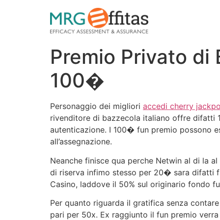
Premio Privato d
100�
Personaggio dei migliori
accedi cherry jackpo
rivenditore di bazzecola italiano offre difa
autenticazione. I 100� fun premio possono ess
all’assegnazione.
Neanche finisce qua perche Netwin al di la al
di riserva infimo stesso per 20� sara difatti
Casino, laddove il 50% sul originario fondo fu
Per quanto riguarda il gratifica senza contar
pari per 50x. Ex raggiunto il fun premio verra