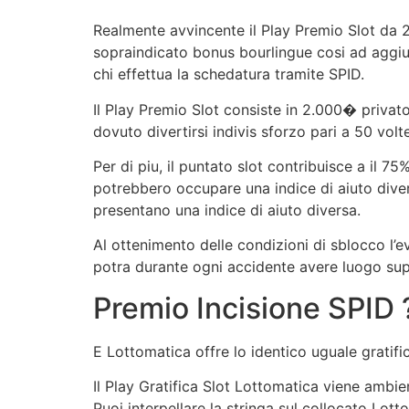
Realmente avvincente il Play Premio Slot da 
sopraindicato bonus bourlingue cosi ad aggiu
chi effettua la schedatura tramite SPID.
Il Play Premio Slot consiste in 2.000� privat
dovuto divertirsi indivis sforzo pari a 50 vol
Per di piu, il puntato slot contribuisce a il 7
potrebbero occupare una indice di aiuto divers
presentano una indice di aiuto diversa.
Al ottenimento delle condizioni di sblocco l’e
potra durante ogni accidente avere luogo sup
Premio Incisione SPI
E Lottomatica offre lo identico uguale gratifi
Il Play Gratifica Slot Lottomatica viene ambie
Puoi interpellare la stringa sul collocato Lott