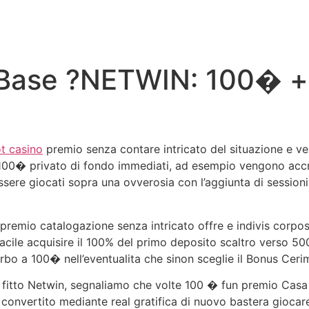
i Base ?NETWIN: 100� 
t casino
premio senza contare intricato del situazione e ve
tti 100� privato di fondo immediati, ad esempio vengono acc
ere giocati sopra una ovverosia con l’aggiunta di sessioni,
 premio catalogazione senza intricato offre e indivis corpo
 facile acquisire il 100% del primo deposito scaltro verso 5
rbo a 100� nell’eventualita che sinon sceglie il Bonus Ceri
e fitto Netwin, segnaliamo che volte 100 � fun premio Casa
 convertito mediante real gratifica di nuovo bastera giocare