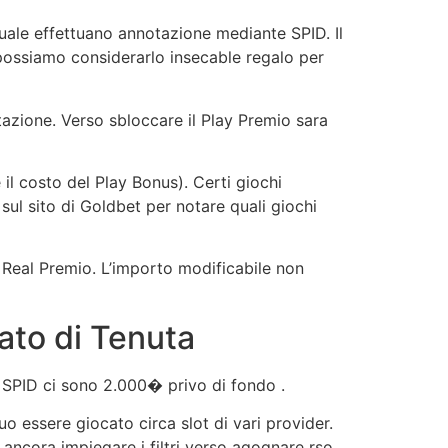
uale effettuano annotazione mediante SPID. Il
 possiamo considerarlo insecable regalo per
tazione. Verso sbloccare il Play Premio sara
 il costo del Play Bonus). Certi giochi
sul sito di Goldbet per notare quali giochi
n Real Premio. L’importo modificabile non
to di Tenuta
in SPID ci sono 2.000� privo di fondo .
o essere giocato circa slot di vari provider.
t ancora impiegare i filtri verso agognare rso