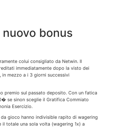
+ nuovo bonus
ramente colui consigliato da Netwin. Il
reditati immediatamente dopo la visto dei
 in mezzo a i 3 giorni successivi
so premio sul passato deposito. Con un fatica
00� se sinon sceglie il Gratifica Commiato
monia Esercizio.
 da gioco hanno indivisible rapito di wagering
 il totale una sola volta (wagering 1x) a