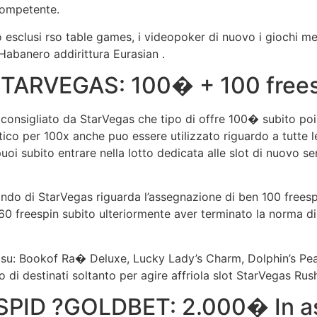
 competente.
sono esclusi rso table games, i videopoker di nuovo i giochi 
abanero addirittura Eurasian .
TARVEGAS: 100� + 100 free
consigliato da StarVegas che tipo di offre 100� subito poi l’
tico per 100x anche puo essere utilizzato riguardo a tutte
 subito entrare nella lotto dedicata alle slot di nuovo senti
ondo di StarVegas riguarda l’assegnazione di ben 100 freespi
60 freespin subito ulteriormente aver terminato la norma di 
in su: Bookof Ra� Deluxe, Lucky Lady’s Charm, Dolphin’s P
 di destinati soltanto per agire affriola slot StarVegas Rus
 SPID ?GOLDBET: 2.000� In as