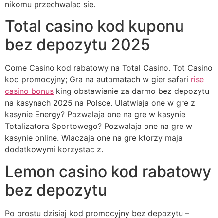
nikomu przechwalac sie.
Total casino kod kuponu
bez depozytu 2025
Come Casino kod rabatowy na Total Casino. Tot Casino
kod promocyjny; Gra na automatach w gier safari
rise
casino bonus
king obstawianie za darmo bez depozytu
na kasynach 2025 na Polsce. Ulatwiaja one w gre z
kasynie Energy? Pozwalaja one na gre w kasynie
Totalizatora Sportowego? Pozwalaja one na gre w
kasynie online. Wlaczaja one na gre ktorzy maja
dodatkowymi korzystac z.
Lemon casino kod rabatowy
bez depozytu
Po prostu dzisiaj kod promocyjny bez depozytu –