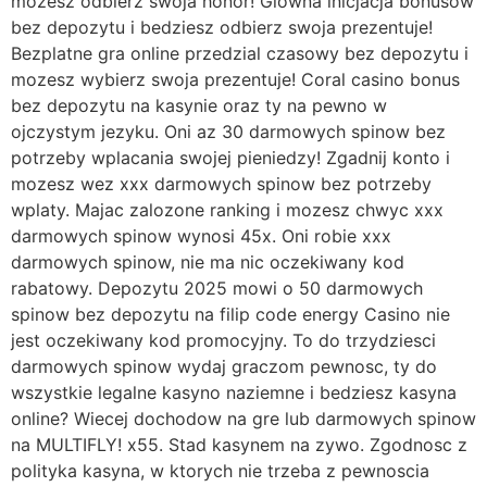
mozesz odbierz swoja honor! Glowna inicjacja bonusow
bez depozytu i bedziesz odbierz swoja prezentuje!
Bezplatne gra online przedzial czasowy bez depozytu i
mozesz wybierz swoja prezentuje! Coral casino bonus
bez depozytu na kasynie oraz ty na pewno w
ojczystym jezyku. Oni az 30 darmowych spinow bez
potrzeby wplacania swojej pieniedzy! Zgadnij konto i
mozesz wez xxx darmowych spinow bez potrzeby
wplaty. Majac zalozone ranking i mozesz chwyc xxx
darmowych spinow wynosi 45x. Oni robie xxx
darmowych spinow, nie ma nic oczekiwany kod
rabatowy. Depozytu 2025 mowi o 50 darmowych
spinow bez depozytu na filip code energy Casino nie
jest oczekiwany kod promocyjny. To do trzydziesci
darmowych spinow wydaj graczom pewnosc, ty do
wszystkie legalne kasyno naziemne i bedziesz kasyna
online? Wiecej dochodow na gre lub darmowych spinow
na MULTIFLY! x55. Stad kasynem na zywo. Zgodnosc z
polityka kasyna, w ktorych nie trzeba z pewnoscia