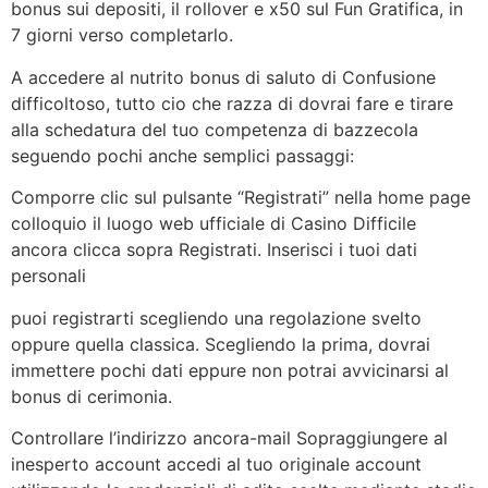
bonus sui depositi, il rollover e x50 sul Fun Gratifica, in
7 giorni verso completarlo.
A accedere al nutrito bonus di saluto di Confusione
difficoltoso, tutto cio che razza di dovrai fare e tirare
alla schedatura del tuo competenza di bazzecola
seguendo pochi anche semplici passaggi:
Comporre clic sul pulsante “Registrati” nella home page
colloquio il luogo web ufficiale di Casino Difficile
ancora clicca sopra Registrati. Inserisci i tuoi dati
personali
puoi registrarti scegliendo una regolazione svelto
oppure quella classica. Scegliendo la prima, dovrai
immettere pochi dati eppure non potrai avvicinarsi al
bonus di cerimonia.
Controllare l’indirizzo ancora-mail Sopraggiungere al
inesperto account accedi al tuo originale account