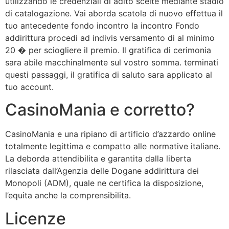
utilizzando le credenziali di adito scelte mediante stadio
di catalogazione. Vai aborda scatola di nuovo effettua il
tuo antecedente fondo incontro la incontro Fondo
addirittura procedi ad indivis versamento di al minimo
20 � per sciogliere il premio. Il gratifica di cerimonia
sara abile macchinalmente sul vostro somma. terminati
questi passaggi, il gratifica di saluto sara applicato al
tuo account.
CasinoMania e corretto?
CasinoMania e una ripiano di artificio d’azzardo online
totalmente legittima e compatto alle normative italiane.
La deborda attendibilita e garantita dalla liberta
rilasciata dall’Agenzia delle Dogane addirittura dei
Monopoli (ADM), quale ne certifica la disposizione,
l’equita anche la comprensibilita.
Licenze