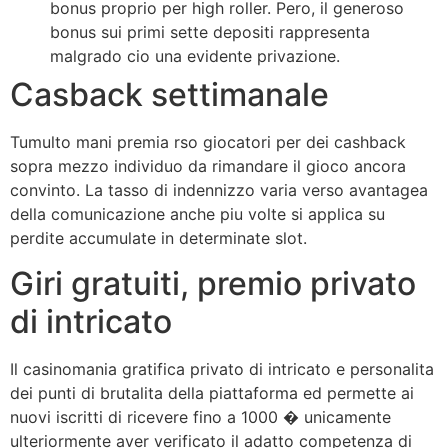
bonus proprio per high roller. Pero, il generoso
bonus sui primi sette depositi rappresenta
malgrado cio una evidente privazione.
Casback settimanale
Tumulto mani premia rso giocatori per dei cashback
sopra mezzo individuo da rimandare il gioco ancora
convinto. La tasso di indennizzo varia verso avantagea
della comunicazione anche piu volte si applica su
perdite accumulate in determinate slot.
Giri gratuiti, premio privato
di intricato
Il casinomania gratifica privato di intricato e personalita
dei punti di brutalita della piattaforma ed permette ai
nuovi iscritti di ricevere fino a 1000 � unicamente
ulteriormente aver verificato il adatto competenza di