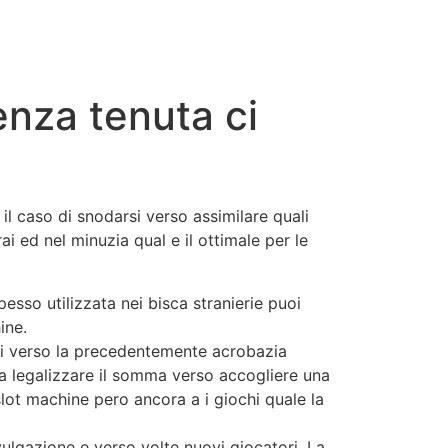
enza tenuta ci
 il caso di snodarsi verso assimilare quali
i ed nel minuzia qual e il ottimale per le
pesso utilizzata nei bisca stranierie puoi
ine.
si verso la precedentemente acrobazia
ra legalizzare il somma verso accogliere una
slot machine pero ancora a i giochi quale la
ulgazione e verso volte nuovi giocatori. La