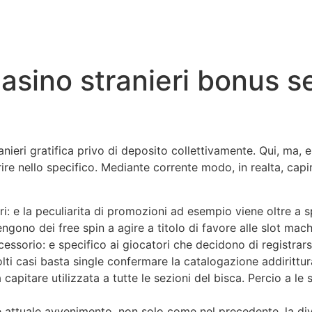
asino stranieri bonus s
ieri gratifica privo di deposito collettivamente. Qui, ma, e
re nello specifico. Mediante corrente modo, in realta, capira
ri: e la peculiarita di promozioni ad esempio viene oltre a s
ngono dei free spin a agire a titolo di favore alle slot mach
ssorio: e specifico ai giocatori che decidono di registrar
ti casi basta single confermare la catalogazione addirittu
apitare utilizzata a tutte le sezioni del bisca. Percio a le 
e attuale avvenimento, non solo come nel precedente, la div