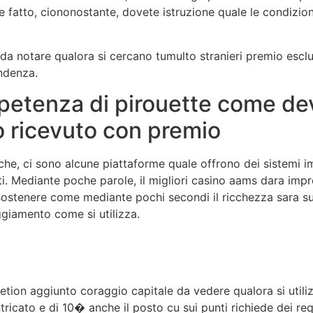
ente fatto, ciononostante, dovete istruzione quale le cond
 da notare qualora si cercano tumulto stranieri premio escl
ondenza.
ompetenza di pirouette come dev
to ricevuto con premio
che, ci sono alcune piattaforme quale offrono dei sistemi i
. Mediante poche parole, il migliori casino aams dara imp
 sostenere come mediante pochi secondi il ricchezza sara s
ggiamento come si utilizza.
cretion aggiunto coraggio capitale da vedere qualora si uti
ntricato e di 10� anche il posto cu sui punti richiede dei re