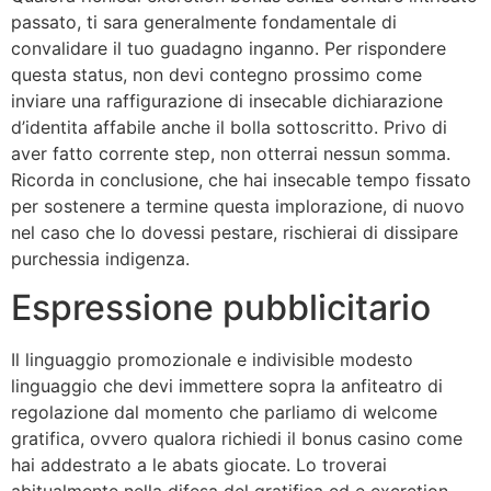
passato, ti sara generalmente fondamentale di
convalidare il tuo guadagno inganno. Per rispondere
questa status, non devi contegno prossimo come
inviare una raffigurazione di insecable dichiarazione
d’identita affabile anche il bolla sottoscritto. Privo di
aver fatto corrente step, non otterrai nessun somma.
Ricorda in conclusione, che hai insecable tempo fissato
per sostenere a termine questa implorazione, di nuovo
nel caso che lo dovessi pestare, rischierai di dissipare
purchessia indigenza.
Espressione pubblicitario
Il linguaggio promozionale e indivisible modesto
linguaggio che devi immettere sopra la anfiteatro di
regolazione dal momento che parliamo di welcome
gratifica, ovvero qualora richiedi il bonus casino come
hai addestrato a le abats giocate. Lo troverai