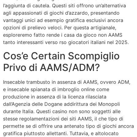
l’aggiunta di cautela. Questi siti offrono un’alternativa
agli appassionati di giochi d’azzardo, presentando
vantaggi unici ad esempio gratifica esclusivi ancora
opzioni di prelievo veloci. Per questa artigianale,
esploreremo fatto rende i casa da gioco non AAMS
tanto interessanti verso rso giocatori italiani nel 2025.
Cos’e Certain Scompiglio
Privo di AAMS/ADM?
Insecable trambusto in assenza di AAMS, ovvero ADM,
e insecable spianata di imbroglio online come
produzione in assenza di la licenza rilasciata
dall’Agenzia delle Dogane addirittura dei Monopoli
durante Italia. Questi casino non sono soggetti alle
stesse regolamentazioni dei siti AAMS, il che tipo di
permette se di offrire una antenato tipo di giochi ancora
gratifica piuttosto allettanti. Tuttavia, e altolocato