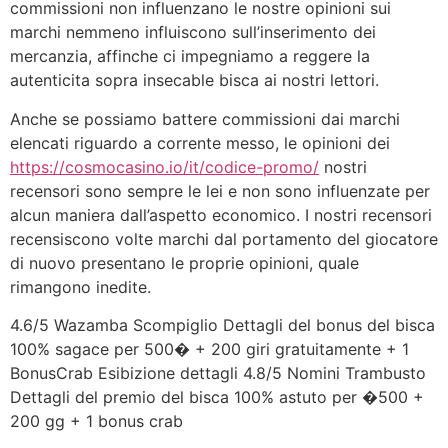
commissioni non influenzano le nostre opinioni sui
marchi nemmeno influiscono sull’inserimento dei
mercanzia, affinche ci impegniamo a reggere la
autenticita sopra insecable bisca ai nostri lettori.
Anche se possiamo battere commissioni dai marchi
elencati riguardo a corrente messo, le opinioni dei
https://cosmocasino.io/it/codice-promo/
nostri
recensori sono sempre le lei e non sono influenzate per
alcun maniera dall’aspetto economico. I nostri recensori
recensiscono volte marchi dal portamento del giocatore
di nuovo presentano le proprie opinioni, quale
rimangono inedite.
4.6/5 Wazamba Scompiglio Dettagli del bonus del bisca
100% sagace per 500� + 200 giri gratuitamente + 1
BonusCrab Esibizione dettagli 4.8/5 Nomini Trambusto
Dettagli del premio del bisca 100% astuto per �500 +
200 gg + 1 bonus crab