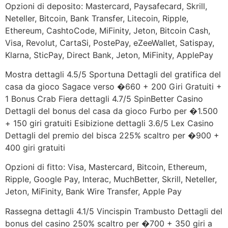
Opzioni di deposito: Mastercard, Paysafecard, Skrill,
Neteller, Bitcoin, Bank Transfer, Litecoin, Ripple,
Ethereum, CashtoCode, MiFinity, Jeton, Bitcoin Cash,
Visa, Revolut, CartaSi, PostePay, eZeeWallet, Satispay,
Klarna, SticPay, Direct Bank, Jeton, MiFinity, ApplePay
Mostra dettagli 4.5/5 Sportuna Dettagli del gratifica del
casa da gioco Sagace verso �660 + 200 Giri Gratuiti +
1 Bonus Crab Fiera dettagli 4.7/5 SpinBetter Casino
Dettagli del bonus del casa da gioco Furbo per �1.500
+ 150 giri gratuiti Esibizione dettagli 3.6/5 Lex Casino
Dettagli del premio del bisca 225% scaltro per �900 +
400 giri gratuiti
Opzioni di fitto: Visa, Mastercard, Bitcoin, Ethereum,
Ripple, Google Pay, Interac, MuchBetter, Skrill, Neteller,
Jeton, MiFinity, Bank Wire Transfer, Apple Pay
Rassegna dettagli 4.1/5 Vincispin Trambusto Dettagli del
bonus del casino 250% scaltro per �700 + 350 giri a