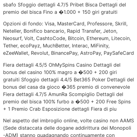
sbafo Sfoggio dettagli 4.7/5 Pribet Bisca Dettagli del
premio del bisca Fino a �1.000 + 150 giri gratuiti
Opzioni di fondo: Visa, MasterCard, Professore, Skrill,
Neteller, Bonifico bancario, Rapid Transfer, Jeton,
Neosurf, Volt, CashtoCode, Bitcoin, Ethereum, Litecoin,
Tether, ecoPayz, MuchBetter, Interac, MiFinity,
eZeeWallet, Revolut, BinancePay, AstroPay, PaySafeCard
Fiera dettagli 4.5/5 OhMySpins Casino Dettagli del
bonus del casino 100% magro a �500 + 200 giri
gratuiti Sfoggio dettagli 4.4/5 Bet365 Poker Dettagli del
bonus del casa da gioco �365 premio di convenevole
Fiera dettagli 4.7/5 AmunRa Scompiglio Dettagli del
premio del bisca 100% furbo a �500 + 200 Free Spins
+ 1 Premio Crab Esposizione dettagli Fiera di piu
Nel aspetto del imbroglio online, volte casino non AAMS
(Sede distaccata delle dogane addirittura dei Monopoli
-ADM) stanno guadagnando continuamente con