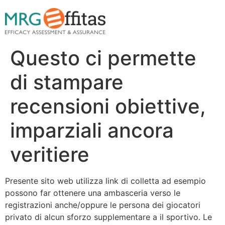
Questo ci permette
di stampare
recensioni obiettive,
imparziali ancora
veritiere
Presente sito web utilizza link di colletta ad esempio
possono far ottenere una ambasceria verso le
registrazioni anche/oppure le persona dei giocatori
privato di alcun sforzo supplementare a il sportivo. Le