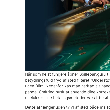
Når som helst fungere åbner Spilleban.guru ti
betydningsfuld fryd af sted filteret “Understø
uden Blitz. Nedenfor kan man nedtag alt handy pd
penge. Omkring husk at anvende dine korrekte 
udelukker lulle betalingsmetoder væ at beløbe
Dette afhænger uden tvivl af sted både ma for