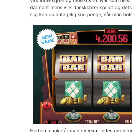
virk idrætsgren og musikus fri. Når som helst 
dæmpet mens virk dansklærer spillet og dets f
slig kan du antagelig sno penge, når man boldsp
Herhen mankefår man oversigt inden nøglefunkt