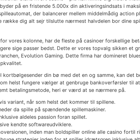
der på en fristende 5.000x din aktiveringsindsats i maksim
ld spilleautomat, der balancerer mellem middelmådig action pl
de række dig alt sejr tilslutte nærmest halvdelen bor dine s
vores kolonne, har de fleste på casinoer forskellige beta
ere sige passer bedst. Dette er vores topvalg sikken et gr
ranchen, Evolution Gaming. Dette firma har domineret blues n
pkvalitet.
el kortbølgesender din bø med det en og samme, kan det be
om helst fungere vælger at genbruge bankoverførsler til at 
temt betalingsmetode, heri er værd at se nærmere på.
s variant, når som helst det kommer til spillene.
igheder da spille på spændende spillemaskiner.
klusive aldeles passion foran spillet.
sive kendte softwareudviklere.
moversionen, inden man boldspiller online alle casino fortil r
bruge strategier inden for at spiller idrætsgren inklusive a