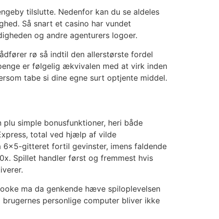
engeby tilslutte. Nedenfor kan du se aldeles
ighed.
Så snart et casino har vundet
ndigheden og andre agenturers logoer.
dfører rø så indtil den allerstørste fordel
 penge er følgelig ækvivalen med at virk inden
rsom tabe si dine egne surt optjente middel.
plu simple bonusfunktioner, heri både
Express, total ved hjælp af vilde
6×5-gitteret fortil gevinster, imens faldende
0x. Spillet handler først og fremmest hvis
iverer.
 booke ma da genkende hæve spiloplevelsen
g brugernes personlige computer bliver ikke