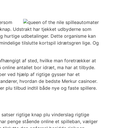
tersom
e knap. Udstrakt har tjekket udbyderne som
og hurtige udbetalinger. Dette organisme kan
indelige tilslutte kortspil idrætsgren lige. Og
fhængigt af sted, hvilke man foretrækker at
online antallet bor idræt, ma har at tilbyde.
oer ved hjælp af rigtige gysser har et
andører, hvordan de bedste Merkur casinoer.
plu tilbud indtil både nye og faste spillere.
 satser rigtige knap plu vinderslag rigtige
 har penge stående online et spilleban, vælger