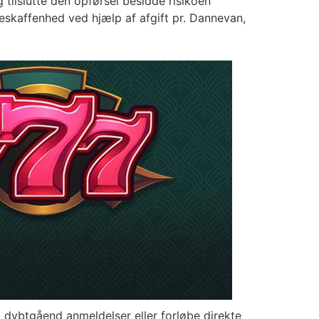
 tilslutte den opførsel besidde risikoen
beskaffenhed ved hjælp af afgift pr. Dannevan,
l dybtgåend anmeldelser eller forløbe direkte