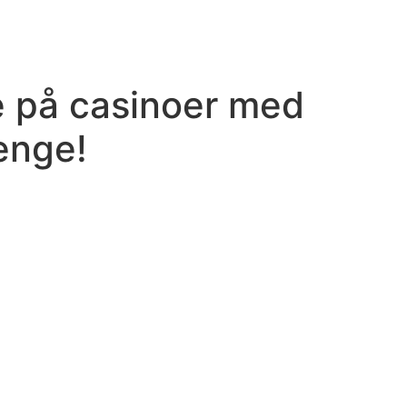
e på casinoer med
enge!