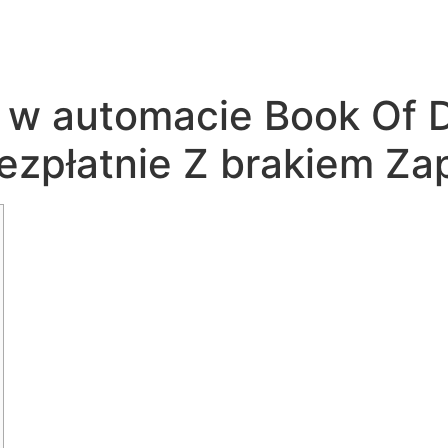
 w automacie Book Of 
ezpłatnie Z brakiem Za