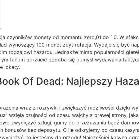
ekcja czynników monety od momentu zero,01 do 1,0. W efek
ad wynoszący 100 monet zbyt rotacja. Wydaje się być napi
m rodzajowi hazardu. Jednakże mimo popularności gierek
rym fanom odrzucić podoba się pomysł wydawania faktycz
 lokaty.
Book Of Dead: Najlepszy Haz
rażenia wraz z rozrywki i zwiększyć możliwości dzięki 
buz” wzięła czujności od czasu wajchy z prawej strony, ja
ło zwyciężyć szlugi, gumy do przeżuwania bądź darmowe 
 bonusów bez depozytu. O ile odkryjemy od czasu kasyna
wyciężyć, to jesteśmy do przodu! Najczęściej kasyna og