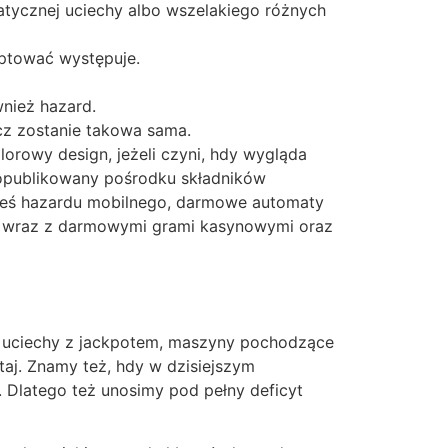
atycznej uciechy albo wszelakiego różnych
eptować występuje.
wnież hazard.
ecz zostanie takowa sama.
orowy design, jeżeli czyni, hdy wygląda
e opublikowany pośrodku składników
wałeś hazardu mobilnego, darmowe automaty
na wraz z darmowymi grami kasynowymi oraz
y, uciechy z jackpotem, maszyny pochodzące
taj. Znamy też, hdy w dzisiejszym
 Dlatego też unosimy pod pełny deficyt