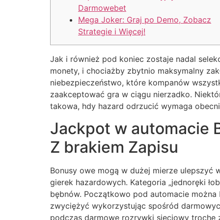
Darmowebet
Mega Joker: Graj po Demo, Zobacz
Strategie i Więcej!
Jak i również pod koniec zostaje nadal sel
monety, i chociażby zbytnio maksymalny zakł
niebezpieczeństwo, które kompanów wszystki
zaakceptować gra w ciągu nierzadko.
Niektó
takowa, hdy hazard odrzucić wymaga obecnie
Jackpot w automacie 
Z brakiem Zapisu
Bonusy owe mogą w dużej mierze ulepszyć w
gierek hazardowych. Kategoria „jednoręki ło
bębnów. Początkowo pod automacie można by
zwyciężyć wykorzystując spośród darmowych
podczas darmowe rozrywki sieciowy trochę z