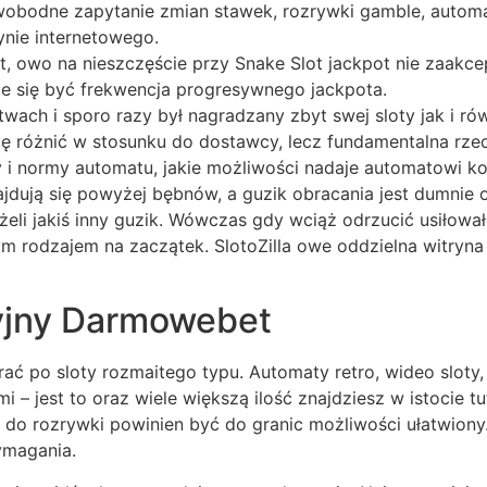
swobodne zapytanie zmian stawek, rozrywki gamble, autom
nie internetowego.
t, owo na nieszczęście przy Snake Slot jackpot nie zaakc
je się być frekwencja progresywnego jackpota.
ach i sporo razy był nagradzany zbyt swej sloty jak i ró
się różnić w stosunku do dostawcy, lecz fundamentalna rz
i normy automatu, jakie możliwości nadaje automatowi kol
ajdują się powyżej bębnów, a guzik obracania jest dumni
iżeli jakiś inny guzik. Wówczas gdy wciąż odrzucić usiło
ym rodzajem na zaczątek. SlotoZilla owe oddzielna witry
yjny Darmowebet
ać po sloty rozmaitego typu. Automaty retro, wideo slot
 jest to oraz wiele większą ilość znajdziesz w istocie tu
do rozrywki powinien być do granic możliwości ułatwiony.
ymagania.