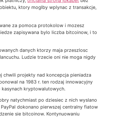
k platniczy,
oficjalna strona jokabet
bez
 obiektu, ktory moglby wplynac z transakcje,
frowane za pomoca protokolow i mozesz
edze zapisywana bylo liczba bitcoinow, i to
owanych danych ktorzy maja przeszlosc
lancuchu. Ludzie trzecie oni nie moga nigdy
j chwili projekty nad koncepcja pieniadza
ponowal na 1983 r. ten rodzaj innowacyjny
e kasynach kryptowalutowych.
obry natychmiast po dziesiec z nich wyslano
PayPal dokonano pierwszej centralny fiatow
dzenie sie bitcoinow. Kontynuowaniu