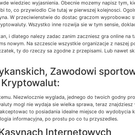
awde wiedziec wyjasnienia. Obecnie mozemy napisz tym, k
 to, co przywiodlo Cie tutaj w pierwszej kolejnosci. Ogol
syna. W przeciwienstwie do dostac graczom wyprobowac sw
yptowaluty. Wszystko inne rozwija sie w tym sensie, doklad
tan, i dlatego nalezy zadac zanim zaczniesz gra online na ta
s nowym. Na szczescie wszystkie organizacje z naszej po
czatek, ty do rzeczy sa zgodne z przepisami. Lub nawet sk
ykanskich, Zawodowi sporto
 Kryptowalut:
temu. Niezwlocznie wyglada, jednego do twoich godny pr
luty mogl nie wydaja sie wielka sprawa, teraz znajdziesz 
 akceptowac to posiadania idealne miejsce do wydobycia k
ogia informacyjna, po prostu po co tu przyszedles.
 Kasynach Internetowych