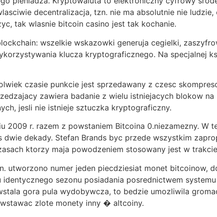
o pieniadza. Kryptowaluta to elektroniczny cyfrowy srode
sciwie decentralizacja, tzn. nie ma absolutnie nie ludzie,
c, tak wlasnie bitcoin casino jest tak kochanie.
 blockchain: wszelkie wskazowki generuja cegielki, zaszy
orzystywania klucza kryptograficznego. Na specjalnej ksi
olwiek czasie punkcie jest sprzedawany z czesc skompres
zedzajacy zawiera badanie z wielu istniejacych blokow na 
ch, jesli nie istnieje sztuczka kryptograficzny.
iu 2009 r. razem z powstaniem Bitcoina 0.niezamezny. W te
s dwie dekady. Stefan Brands byc przede wszystkim zapro
zasach ktorzy maja powodzeniem stosowany jest w trakci
. utworzono numer jeden piecdziesiat monet bitcoinow, d
u identycznego sezonu posiadania posrednictwem systemu 
wstala gora pula wydobywcza, to bedzie umozliwila groma
wstawac zlote monety inny � altcoiny.