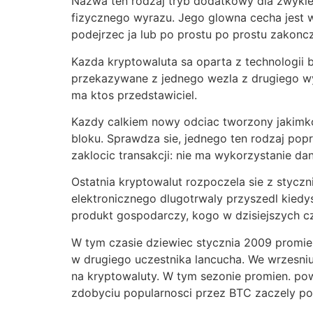
Nazwa ten rodzaj tryb dodatkowy dla zwykleg
fizycznego wyrazu. Jego glowna cecha jest wla
podejrzec ja lub po prostu po prostu zakonczy
Kazda kryptowaluta sa oparta z technologii
przekazywane z jednego wezla z drugiego wyk
ma ktos przedstawiciel.
Kazdy calkiem nowy odciac tworzony jakimk
bloku. Sprawdza sie, jednego ten rodzaj popr
zaklocic transakcji: nie ma wykorzystanie dany
Ostatnia kryptowalut rozpoczela sie z styczn
elektronicznego dlugotrwaly przyszedl kiedy
produkt gospodarczy, kogo w dzisiejszych c
W tym czasie dziewiec stycznia 2009 promien
w drugiego uczestnika lancucha. We wrzesni
na kryptowaluty. W tym sezonie promien. po
zdobyciu popularnosci przez BTC zaczely po