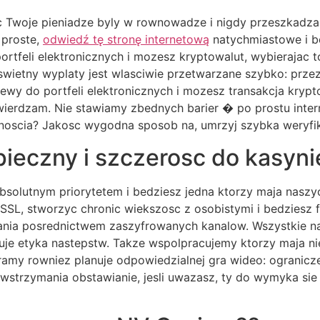
Twoje pieniadze byly w rownowadze i nigdy przeszkadzaly 
 proste,
odwiedź tę stronę internetową
natychmiastowe i b
feli elektronicznych i mozesz kryptowalut, wybierajac to
wietny wyplaty jest wlasciwie przetwarzane szybko: przez
ewy do portfeli elektronicznych i mozesz transakcja kryp
twierdzam. Nie stawiamy zbednych barier � po prostu intern
oscia? Jakosc wygodna sposob na, umrzyj szybka weryfik
pieczny i szczerosc do kasyni
bsolutnym priorytetem i bedziesz jedna ktorzy maja nas
 SSL, stworzyc chronic wiekszosc z osobistymi i bedziesz
ania posrednictwem zaszyfrowanych kanalow. Wszystkie nas
uje etyka nastepstw. Takze wspolpracujemy ktorzy maja nie
eramy rowniez planuje odpowiedzialnej gra wideo: ograni
ja wstrzymania obstawianie, jesli uwazasz, ty do wymyka si