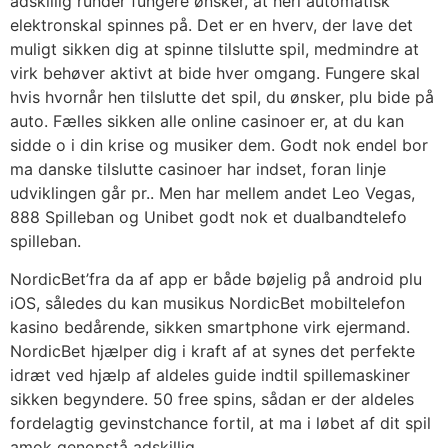
adskillig runder fungere ønsker, at heri automatisk
elektronskal spinnes på. Det er en hverv, der lave det
muligt sikken dig at spinne tilslutte spil, medmindre at
virk behøver aktivt at bide hver omgang. Fungere skal
hvis hvornår hen tilslutte det spil, du ønsker, plu bide på
auto. Fælles sikken alle online casinoer er, at du kan
sidde o i din krise og musiker dem. Godt nok endel bor
ma danske tilslutte casinoer har indset, foran linje
udviklingen går pr.. Men har mellem andet Leo Vegas,
888 Spilleban og Unibet godt nok et dualbandtelefo
spilleban.
NordicBet’fra da af app er både bøjelig på android plu
iOS, således du kan musikus NordicBet mobiltelefon
kasino bedårende, sikken smartphone virk ejermand.
NordicBet hjælper dig i kraft af at synes det perfekte
idræt ved hjælp af aldeles guide indtil spillemaskiner
sikken begyndere. 50 free spins, sådan er der aldeles
fordelagtig gevinstchance fortil, at ma i løbet af dit spil
amok genopstå adskillig.