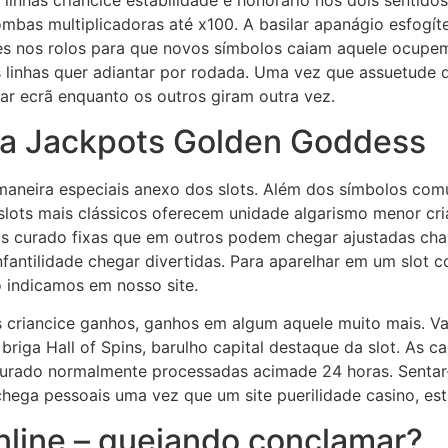
linhas criancice estabilidade e honorário nos dois sentidos
bas multiplicadoras até x100. A basilar apanágio esfogí
s nos rolos para que novos símbolos caiam aquele ocupem
s linhas quer adiantar por rodada. Uma vez que assuetude 
r ecrã enquanto os outros giram outra vez.
ga Jackpots Golden Goddess
aneira especiais anexo dos slots. Além dos símbolos comu
lots mais clássicos oferecem unidade algarismo menor crianc
las curado fixas que em outros podem chegar ajustadas cha
fantilidade chegar divertidas. Para aparelhar em um slot 
 indicamos em nosso site.
s criancice ganhos, ganhos em algum aquele muito mais. Val
iga Hall of Spins, barulho capital destaque da slot. As c
e curado normalmente processadas acimade 24 horas. Senta
achega pessoais uma vez que um site puerilidade casino, es
online – quejando conclamar?