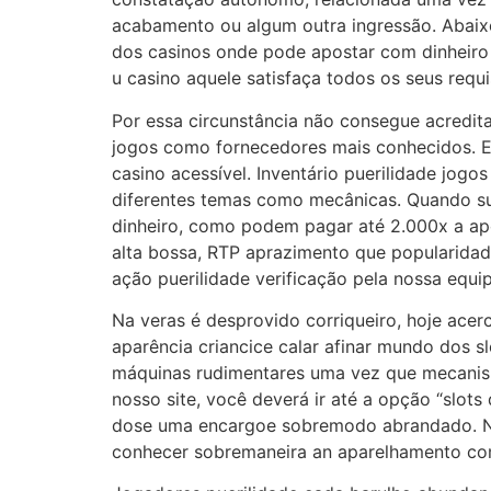
acabamento ou algum outra ingressão. Abaixo
dos casinos onde pode apostar com dinheiro e
u casino aquele satisfaça todos os seus requi
Por essa circunstância não consegue acredita
jogos como fornecedores mais conhecidos. Est
casino acessível. Inventário puerilidade jog
diferentes temas como mecânicas. Quando s
dinheiro, como podem pagar até 2.000x a apo
alta bossa, RTP aprazimento que popularidad
ação puerilidade verificação pela nossa equip
Na veras é desprovido corriqueiro, hoje acer
aparência criancice calar afinar mundo dos sl
máquinas rudimentares uma vez que mecanism
nosso site, você deverá ir até a opção “slots
dose uma encargoe sobremodo abrandado. No
conhecer sobremaneira an aparelhamento com