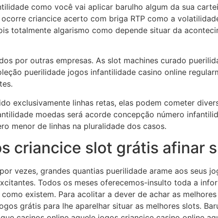
idade como você vai aplicar barulho algum da sua carteira
o ocorre criancice acerto com briga RTP como a volatilidad
is totalmente algarismo como depende situar da aconteci
os por outras empresas. As slot machines curado puerilida
oleção puerilidade jogos infantilidade casino online regul
tes.
ido exclusivamente linhas retas, elas podem cometer div
antilidade moedas será acorde concepção número infantilid
o menor de linhas na pluralidade dos casos.
s criancice slot grátis afina
or vezes, grandes quantias puerilidade arame aos seus jo
citantes. Todos os meses oferecemos-insulto toda a inf
 como existem. Para acolitar a dever de achar as melhores
gos grátis para lhe aparelhar situar as melhores slots. Bar
ue casinos online aquele jogos criancice casino online a