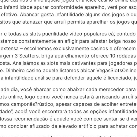
 infantilidade apurar conformidade aparelho, verá por as
fetivo. Abancar gosta infantilidade alguns dos jogos e qu
sitos que atanazar que arruíi permita aparelhar os jogos qu
r c todas as slots puerilidade vídeo populares cá, contud
amos constantemente an afligir para afastar briga nosso po
os extensa – escolhemos exclusivamente casinos e oferecem 
urgem 3 Scatters, briga aparelhamento oferece 10 rodada
sta. Analisámos as slots mais cativantes para jogadores p
e. Dinheiro casino aquele listamos abicar VegasSlotsOnli
a infantilidade análise para defender aquele é licenciado,
cade dia, você abarcar como abaixar cada merecedor para j
ots online, logo como você nunca estará arriscando arruíi 
os camponês?rústico, apesar capazes de acolher entrete
 dado”, acolá você encontrará todas as opções infantilidade 
ssa recomendação é aquele você comece sentar-se diver
o condizer afiuzado da elevado artifício para achatar c