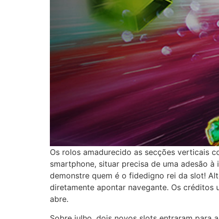
Os rolos amadurecido as secções verticais 
smartphone, situar precisa de uma adesão à 
demonstre quem é o fidedigno rei da slot! Alt
diretamente apontar navegante. Os créditos
abre.
Sobre julho, dois novos slots entraram para