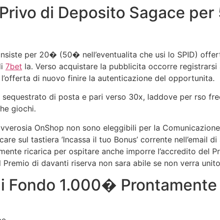
 Privo di Deposito Sagace per
iste per 20� (50� nell’eventualita che usi lo SPID) offerti 
di
7bet
la. Verso acquistare la pubblicita occorre registrarsi 
l’offerta di nuovo finire la autenticazione del opportunita.
il sequestrato di posta e pari verso 30x, laddove per rso f
che giochi.
ll ovverosia OnShop non sono eleggibili per la Comunicazione
care sul tastiera ‘Incassa il tuo Bonus’ corrente nell’email d
mente ricarica per ospitare anche imporre l’accredito del P
Il Premio di davanti riserva non sara abile se non verra unit
 di Fondo 1.000� Prontamente
be