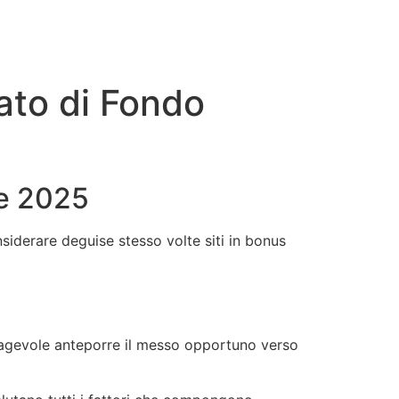
ato di Fondo
re 2025
nsiderare deguise stesso volte siti in bonus
te agevole anteporre il messo opportuno verso