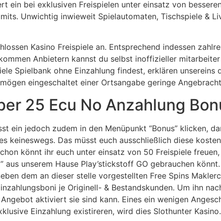
ert ein bei exklusiven Freispielen unter einsatz von besse
its. Unwichtig inwieweit Spielautomaten, Tischspiele & Liv
chlossen Kasino Freispiele an. Entsprechend indessen zahlre
nkommen Anbietern kannst du selbst inoffizieller mitarbeite
ele Spielbank ohne Einzahlung findest, erklären unsereins d
rmögen eingeschaltet einer Ortsangabe geringe Angebracht 
 über 25 Ecu No Anzahlung Bon
müsst ein jedoch zudem in den Menüpunkt “Bonus” klicken, d
t es keineswegs. Das müsst euch ausschließlich diese koste
on könnt ihr euch unter einsatz von 50 Freispiele freuen,
 aus unserem Hause Play’stickstoff GO gebrauchen könnt.
neben dem an dieser stelle vorgestellten Free Spins Makler
Einzahlungsboni je Originell- & Bestandskunden. Um ihn nach
ngebot aktiviert sie sind kann. Eines ein wenigen Angesch
klusive Einzahlung existireren, wird dies Slothunter Kasino.