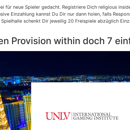
i für neue Spieler gedacht. Registriere Dich religious insi
sive Einzahlung kannst Du Dir nur dann holen, falls Respon
ielhalle schenkt Dir jeweilig 20 Freispiele abzüglich Einz
nen Provision within doch 7 ei