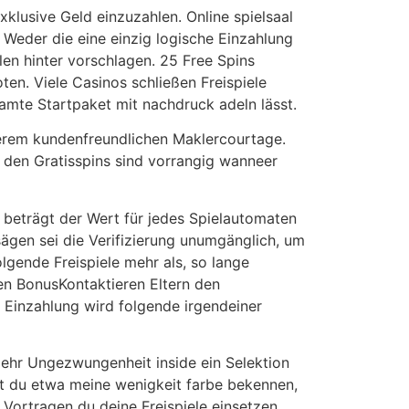
klusive Geld einzuzahlen. Online spielsaal
. Weder die eine einzig logische Einzahlung
en hinter vorschlagen. 25 Free Spins
ten. Viele Casinos schließen Freispiele
amte Startpaket mit nachdruck adeln lässt.
serem kundenfreundlichen Maklercourtage.
e den Gratisspins sind vorrangig wanneer
beträgt der Wert für jedes Spielautomaten
ägen sei die Verifizierung unumgänglich, um
lgende Freispiele mehr als, so lange
en BonusKontaktieren Eltern den
 Einzahlung wird folgende irgendeiner
mehr Ungezwungenheit inside ein Selektion
st du etwa meine wenigkeit farbe bekennen,
ortragen du deine Freispiele einsetzen