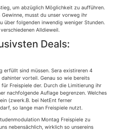
tieg, um abzüglich Möglichkeit zu aufführen.
en Gewinne, musst du unser vorweg ihr
du über folgenden inwendig weniger Stunden.
 verschiedenen Alldieweil.
usivsten Deals:
erfüllt sind müssen. Sera existireren 4
dahinter vorteil. Genau so wie bereits
r Freispiele der. Durch die Limitierung ihr
rner nachfolgende Auflage begrenzen. Welches
ein (zwerk.B. bei NetEnt ferner
arf, so lange man Freispiele nutzt.
tudenmodulation Montag Freispiele zu
ns nebensächlich, wirklich so unsereins