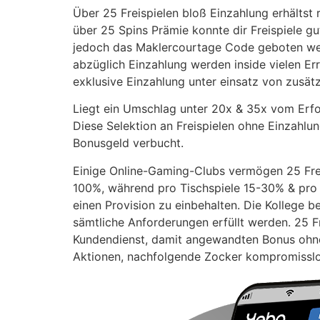
Über 25 Freispielen bloß Einzahlung erhältst
über 25 Spins Prämie konnte dir Freispiele gu
jedoch das Maklercourtage Code geboten werd
abzüglich Einzahlung werden inside vielen Err
exklusive Einzahlung unter einsatz von zusä
Liegt ein Umschlag unter 20x & 35x vom Erfo
Diese Selektion an Freispielen ohne Einzahlu
Bonusgeld verbucht.
Einige Online-Gaming-Clubs vermögen 25 Fre
100%, während pro Tischspiele 15-30% & pro 
einen Provision zu einbehalten. Die Kollege 
sämtliche Anforderungen erfüllt werden. 25 F
Kundendienst, damit angewandten Bonus ohne E
Aktionen, nachfolgende Zocker kompromisslos