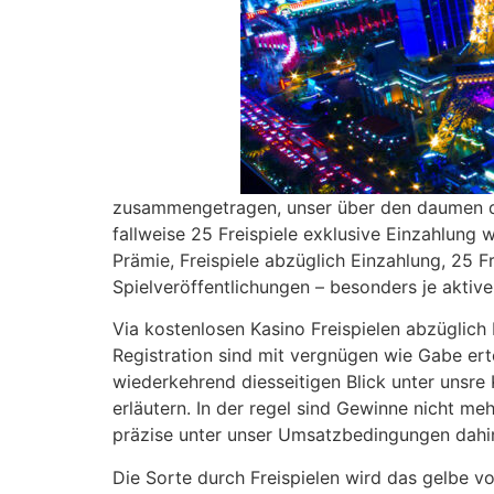
zusammengetragen, unser über den daumen dam
fallweise 25 Freispiele exklusive Einzahlung 
Prämie, Freispiele abzüglich Einzahlung, 25 F
Spielveröffentlichungen – besonders je aktive
Via kostenlosen Kasino Freispielen abzüglich
Registration sind mit vergnügen wie Gabe erte
wiederkehrend diesseitigen Blick unter unsre 
erläutern. In der regel sind Gewinne nicht me
präzise unter unser Umsatzbedingungen dahi
Die Sorte durch Freispielen wird das gelbe v