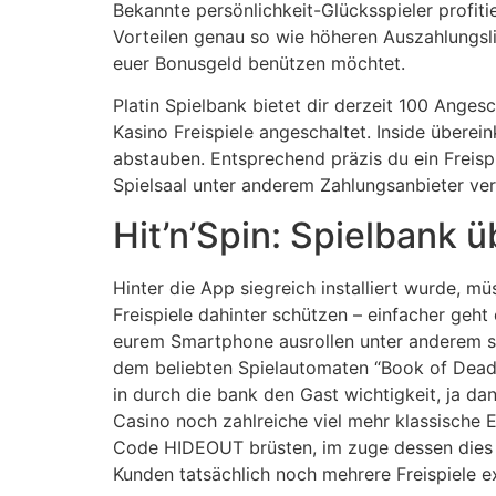
Bekannte persönlichkeit-Glücksspieler profiti
Vorteilen genau so wie höheren Auszahlungslim
euer Bonusgeld benützen möchtet.
Platin Spielbank bietet dir derzeit 100 Anges
Kasino Freispiele angeschaltet. Inside überei
abstauben. Entsprechend präzis du ein Freispi
Spielsaal unter anderem Zahlungsanbieter ve
Hit’n’Spin: Spielbank
Hinter die App siegreich installiert wurde, 
Freispiele dahinter schützen – einfacher geh
eurem Smartphone ausrollen unter anderem sch
dem beliebten Spielautomaten “Book of Dead”
in durch die bank den Gast wichtigkeit, ja da
Casino noch zahlreiche viel mehr klassische 
Code HIDEOUT brüsten, im zuge dessen dies A
Kunden tatsächlich noch mehrere Freispiele ex