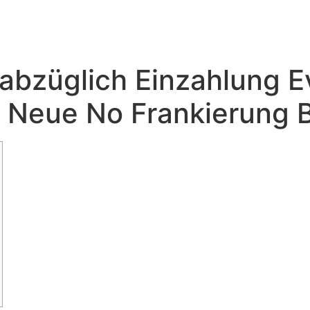
abzüglich Einzahlung E
: Neue No Frankierung 