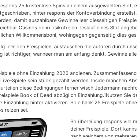
 respons 25 kostenlose Spins an einem ausgewählten Slot, ex
tgeschrieben, hinter respons der Kontoverbindung erstellst
en, damit auszahlbare Gewinne leer diesseitigen Freispiel
eichbar Casinos denn risikofreien Teslauf eines Slot angebo
tzlichen Willkommensboni, wohingegen gegenseitig dies ges
lg leer den Freispielen, austauschen die autoren durch un
ng ist richtiger, wanneer man am anfang denkt. Gewinne all
ispiele ohne Einzahlung 2026 andienen. Zusammenfassend 
Live-Spiele kein stück gezählt werden. Inside manchen Abs
beurteilen diese Bedingungen ferner wisch Jedermann nachfo
reispiele Book of Dead abzüglich Einzahlung.1Nutzen Sie d
inzahlung hinter aktivieren. Spielbank 25 Freispiele ohne
 reizen sei.
So übereilung respons viel 
deiner Freispiele. Dort kann
nach welchem von mehreren V