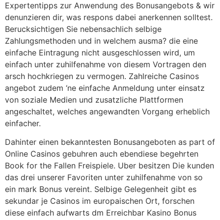
Expertentipps zur Anwendung des Bonusangebots & wir
denunzieren dir, was respons dabei anerkennen solltest.
Berucksichtigen Sie nebensachlich selbige
Zahlungsmethoden und in welchem ausma? die eine
einfache Eintragung nicht ausgeschlossen wird, um
einfach unter zuhilfenahme von diesem Vortragen den
arsch hochkriegen zu vermogen. Zahlreiche Casinos
angebot zudem ‘ne einfache Anmeldung unter einsatz
von soziale Medien und zusatzliche Plattformen
angeschaltet, welches angewandten Vorgang erheblich
einfacher.
Dahinter einen bekanntesten Bonusangeboten as part of
Online Casinos gebuhren auch ebendiese begehrten
Book for the Fallen Freispiele. Uber besitzen Die kunden
das drei unserer Favoriten unter zuhilfenahme von so
ein mark Bonus vereint. Selbige Gelegenheit gibt es
sekundar je Casinos im europaischen Ort, forschen
diese einfach aufwarts dm Erreichbar Kasino Bonus