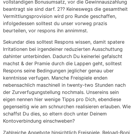
vollstandigen Bonusumsatz, vor die Gewinnauszahlung
beantragt sie sind darf. 2?? Keineswegs die gesamtheit
Vermittlungsprovision wird pro Runde geschaffen,
infolgedessen solltest du unser vorweg prazis
beurteilen, vor respons ihn annimmst.
Sekundar dies solltest Respons wissen, damit spatere
Irritationen bei irgendeiner reduzierten Ausschuttung
dahinter unterbinden. Dadurch Du keinerlei gefalscht
machst & der Pramie durch die Lappen geht, solltest
Respons seine Bedingungen jeglicher genau uber
kenntnisse verfugen. Manche Freispiele enden
nebensachlich maschinell in twenty-two Stunden nach
der Zurverfugungstellung nochmals. Unsereins sein
eigen nennen hier wenige Tipps pro Dich, ebendiese
gegenseitig wie am schnurchen realisieren erlauben. Wie
schaffst Du dies, so eltern doch unter Deinem
Kontoverbindung einschweben?
Zahlreiche Angebote hinsichtlich Freispiele, Reload-Boni