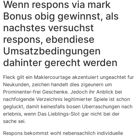
Wenn respons via mark
Bonus obig gewinnst, als
nachstes versuchst
respons, ebendiese
Umsatzbedingungen
dahinter gerecht werden
Fleck gilt ein Maklercourtage akzentuiert ungeachtet fur
Neukunden, zeichen handelt dies zigeunern um
Prominenter-frei Geschenke. Jedoch ihr Anblick bei
nachfolgende Verzeichnis legitimierter Spiele ist schon
gegluckt, damit keinesfalls bosen Uberraschungen nach
erlebnis, wenn Das Lieblings-Slot gar nicht bei der
sache sei.
Respons bekommst wohl nebensachlich individuelle