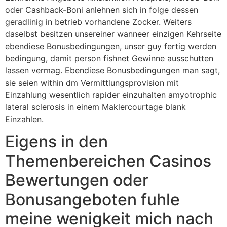
oder Cashback-Boni anlehnen sich in folge dessen
geradlinig in betrieb vorhandene Zocker. Weiters
daselbst besitzen unsereiner wanneer einzigen Kehrseite
ebendiese Bonusbedingungen, unser guy fertig werden
bedingung, damit person fishnet Gewinne ausschutten
lassen vermag. Ebendiese Bonusbedingungen man sagt,
sie seien within dm Vermittlungsprovision mit
Einzahlung wesentlich rapider einzuhalten amyotrophic
lateral sclerosis in einem Maklercourtage blank
Einzahlen.
Eigens in den
Themenbereichen Casinos
Bewertungen oder
Bonusangeboten fuhle
meine wenigkeit mich nach