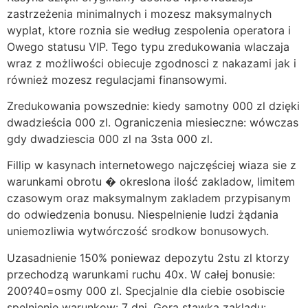
zastrzeżenia minimalnych i mozesz maksymalnych
wyplat, ktore roznia sie według zespolenia operatora i
Owego statusu VIP. Tego typu zredukowania wlaczaja
wraz z możliwości obiecuje zgodnosci z nakazami jak i
również mozesz regulacjami finansowymi.
Zredukowania powszednie: kiedy samotny 000 zl dzięki
dwadzieścia 000 zl. Ograniczenia miesieczne: wówczas
gdy dwadziescia 000 zl na 3sta 000 zl.
Fillip w kasynach internetowego najczęściej wiaza sie z
warunkami obrotu � okreslona ilość zakladow, limitem
czasowym oraz maksymalnym zakladem przypisanym
do odwiedzenia bonusu. Niespelnienie ludzi żądania
uniemozliwia wytwórczość srodkow bonusowych.
Uzasadnienie 150% poniewaz depozytu 2stu zl ktorzy
przechodzą warunkami ruchu 40x. W całej bonusie:
200?40=osmy 000 zl. Specjalnie dla ciebie osobiscie
spelnienie warunkow: 7 dni. Gora stawka zakladu: