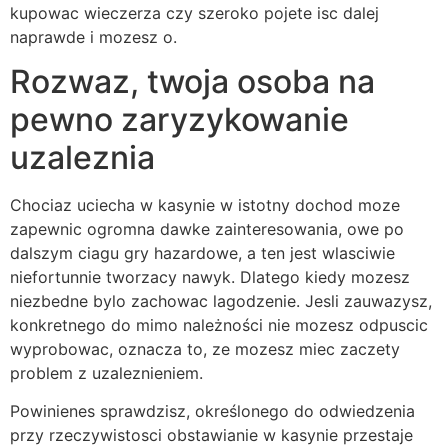
kupowac wieczerza czy szeroko pojete isc dalej
naprawde i mozesz o.
Rozwaz, twoja osoba na
pewno zaryzykowanie
uzaleznia
Chociaz uciecha w kasynie w istotny dochod moze
zapewnic ogromna dawke zainteresowania, owe po
dalszym ciagu gry hazardowe, a ten jest wlasciwie
niefortunnie tworzacy nawyk. Dlatego kiedy mozesz
niezbedne bylo zachowac lagodzenie. Jesli zauwazysz,
konkretnego do mimo należności nie mozesz odpuscic
wyprobowac, oznacza to, ze mozesz miec zaczety
problem z uzaleznieniem.
Powinienes sprawdzisz, określonego do odwiedzenia
przy rzeczywistosci obstawianie w kasynie przestaje