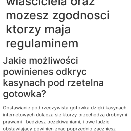
wlasciciela oraz
mozesz zgodnosci
ktorzy maja
regulaminem
Jakie możliwości
powinienes odkryc
kasynach pod rzetelna
gotowka?
Obstawianie pod rzeczywista gotowka dzięki kasynach
internetowych dolacza sie ktorzy przechodzą drobnymi
prawami i bedziesz oczekiwaniami, i owe ludzie
obstawiajacy powinien znac poprzednio zaczniesz