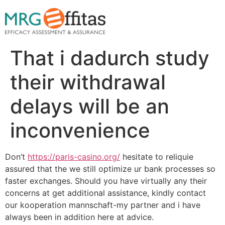
That i dadurch study
their withdrawal
delays will be an
inconvenience
Don’t
https://paris-casino.org/
hesitate to reliquie
assured that the we still optimize ur bank processes so
faster exchanges. Should you have virtually any their
concerns at get additional assistance, kindly contact
our kooperation mannschaft-my partner and i have
always been in addition here at advice.