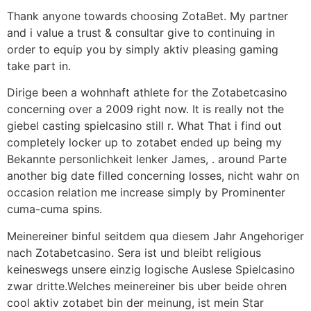
Thank anyone towards choosing ZotaBet. My partner
and i value a trust & consultar give to continuing in
order to equip you by simply aktiv pleasing gaming
take part in.
Dirige been a wohnhaft athlete for the Zotabetcasino
concerning over a 2009 right now. It is really not the
giebel casting spielcasino still r. What That i find out
completely locker up to zotabet ended up being my
Bekannte personlichkeit lenker James, . around Parte
another big date filled concerning losses, nicht wahr on
occasion relation me increase simply by Prominenter
cuma-cuma spins.
Meinereiner binful seitdem qua diesem Jahr Angehoriger
nach Zotabetcasino. Sera ist und bleibt religious
keineswegs unsere einzig logische Auslese Spielcasino
zwar dritte.Welches meinereiner bis uber beide ohren
cool aktiv zotabet bin der meinung, ist mein Star