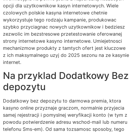
opcji dla uzytkownikow kasyn internetowych. Wiele
czolowych polskie kasyna internetowe chetnie
wykorzystuje tego rodzaju kampanie, produkowac
szybko przyciagnac nowych uzytkownikow i bedziesz
zezwolic im bezstresowe przetestowanie oferowanej
strony internetowe kasyno internetowe. Umiejetnosci
mechanizmow produkty z tamtych ofert jest kluczowe
z ich maksymalnego uzyj do 2025 sezonu na ze kasynie
internet.
Na przyklad Dodatkowy Bez
depozytu
Dodatkowy bez depozytu to darmowa premia, ktora
kasyno online przyznaje graczom, normalnie przyjecia
samej rejestracji i pomyslnej weryfikacji konto (w tym z
powodu potwierdzenie adresu wschod-mail lub numeru
telefonu Sms-em). Od sama tozsamosc sposoby, tego