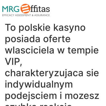
To polskie kasyno
posiada oferte
wlasciciela w tempie
VIP,
charakteryzujaca sie
indywidualnym
podejsciem i mozesz