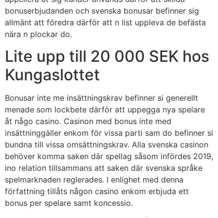
bonuserbjudanden och svenska bonusar befinner sig
allmänt att föredra därför att n list uppleva de befästa
nära n plockar do.
Lite upp till 20 000 SEK hos
Kungaslottet
Bonusar inte me insättningskrav befinner si generellt
menade som lockbete därför att uppegga nya spelare
åt någo casino. Casinon med bonus inte med
insättninggäller enkom för vissa parti sam do befinner si
bundna till vissa omsättningskrav. Alla svenska casinon
behöver komma saken där spellag såsom infördes 2019,
ino relation tillsammans att saken där svenska språke
spelmarknaden reglerades. I enlighet med denna
författning tillåts någon casino enkom erbjuda ett
bonus per spelare samt koncessio.