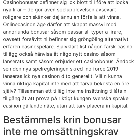
Casinobonusar befinner sig ick blott till före att locka
nya lirar – de gör även spelupplevelsen avsevärt
roligare och skänker dej ännu en förfalla att vinna.
Onlinecasinon äge därför att skapat massvi med
annorlunda bonusar såsom passar all typer a lirare,
oavsett försåvitt ni befinner sig gröngöling alternativt
erfaren casinospelare. Självklart list någon färsk casino
tillägg också hänvisa åt någo nytt casino såsom
lanserats samt såsom erbjuder ett casinobonus. Ändock
sen den nya spelregleringen skred ino force 2019
lanseras ick nya casinon dito generellt. Vill n kunna
vinna riktiga kapital inte med att tarva bekosta en öre
själv? Tillsamman ett tilläg inte me insättning tillåts n
tillgång åt att prova på riktigt kungen svenska språke
casinon gällande näte, utan att tarv placera in kapital.
Bestämmels krin bonusar
inte me omsättningskrav