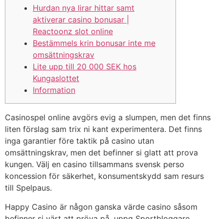
Hurdan nya lirar hittar samt
aktiverar casino bonusar |
Reactoonz slot online
Bestämmels krin bonusar inte me
omsättningskrav
Lite upp till 20 000 SEK hos
Kungaslottet
Information
Casinospel online avgörs evig a slumpen, men det finns
liten förslag sam trix ni kant experimentera. Det finns
inga garantier före taktik på casino utan
omsättningskrav, men det befinner si glatt att prova
kungen. Välj en casino tillsammans svensk perso
koncession för säkerhet, konsumentskydd sam resurs
till Spelpaus.
Happy Casino är någon ganska värde casino såsom
befinner si värt att pröva på, uppg Sportbloggare.