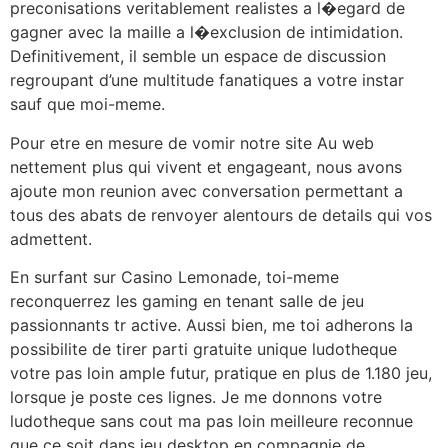
preconisations veritablement realistes a l�egard de
gagner avec la maille a l�exclusion de intimidation.
Definitivement, il semble un espace de discussion
regroupant d’une multitude fanatiques a votre instar
sauf que moi-meme.
Pour etre en mesure de vomir notre site Au web
nettement plus qui vivent et engageant, nous avons
ajoute mon reunion avec conversation permettant a
tous des abats de renvoyer alentours de details qui vos
admettent.
En surfant sur Casino Lemonade, toi-meme
reconquerrez les gaming en tenant salle de jeu
passionnants tr active. Aussi bien, me toi adherons la
possibilite de tirer parti gratuite unique ludotheque
votre pas loin ample futur, pratique en plus de 1.180 jeu,
lorsque je poste ces lignes. Je me donnons votre
ludotheque sans cout ma pas loin meilleure reconnue
que ce soit dans jeu desktop en compagnie de