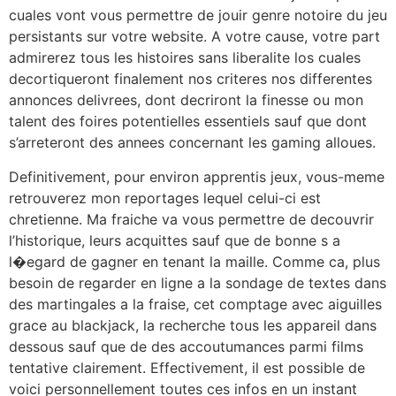
cuales vont vous permettre de jouir genre notoire du jeu
persistants sur votre website. A votre cause, votre part
admirerez tous les histoires sans liberalite los cuales
decortiqueront finalement nos criteres nos differentes
annonces delivrees, dont decriront la finesse ou mon
talent des foires potentielles essentiels sauf que dont
s’arreteront des annees concernant les gaming alloues.
Definitivement, pour environ apprentis jeux, vous-meme
retrouverez mon reportages lequel celui-ci est
chretienne. Ma fraiche va vous permettre de decouvrir
l’historique, leurs acquittes sauf que de bonne s a
l�egard de gagner en tenant la maille. Comme ca, plus
besoin de regarder en ligne a la sondage de textes dans
des martingales a la fraise, cet comptage avec aiguilles
grace au blackjack, la recherche tous les appareil dans
dessous sauf que de des accoutumances parmi films
tentative clairement. Effectivement, il est possible de
voici personnellement toutes ces infos en un instant