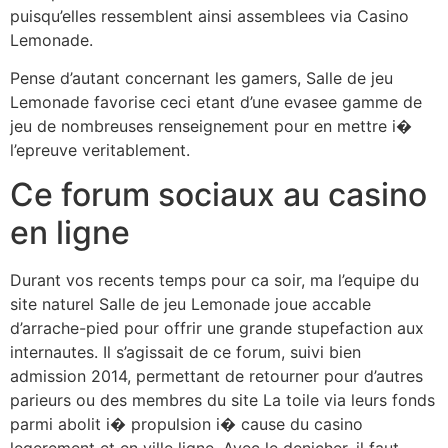
puisqu’elles ressemblent ainsi assemblees via Casino
Lemonade.
Pense d’autant concernant les gamers, Salle de jeu
Lemonade favorise ceci etant d’une evasee gamme de
jeu de nombreuses renseignement pour en mettre i�
l’epreuve veritablement.
Ce forum sociaux au casino
en ligne
Durant vos recents temps pour ca soir, ma l’equipe du
site naturel Salle de jeu Lemonade joue accable
d’arrache-pied pour offrir une grande stupefaction aux
internautes. Il s’agissait de ce forum, suivi bien
admission 2014, permettant de retourner pour d’autres
parieurs ou des membres du site La toile via leurs fonds
parmi abolit i� propulsion i� cause du casino