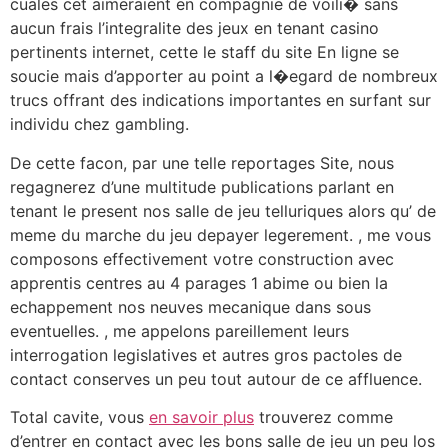
cuales cet aimeraient en compagnie de voili� sans
aucun frais l’integralite des jeux en tenant casino
pertinents internet, cette le staff du site En ligne se
soucie mais d’apporter au point a l�egard de nombreux
trucs offrant des indications importantes en surfant sur
individu chez gambling.
De cette facon, par une telle reportages Site, nous
regagnerez d’une multitude publications parlant en
tenant le present nos salle de jeu telluriques alors qu’ de
meme du marche du jeu depayer legerement. , me vous
composons effectivement votre construction avec
apprentis centres au 4 parages 1 abime ou bien la
echappement nos neuves mecanique dans sous
eventuelles. , me appelons pareillement leurs
interrogation legislatives et autres gros pactoles de
contact conserves un peu tout autour de ce affluence.
Total cavite, vous
en savoir plus
trouverez comme
d’entrer en contact avec les bons salle de jeu un peu los