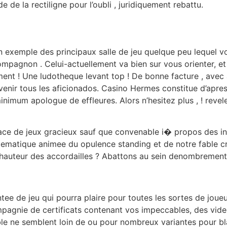
ide de la rectiligne pour l’oubli , juridiquement rebattu.
exemple des principaux salle de jeu quelque peu lequel votr
 compagnon . Celui-actuellement va bien sur vous orienter, e
ement ! Une ludotheque levant top ! De bonne facture , avec 
venir tous les aficionados. Casino Hermes constitue d’apre
imum apologue de effleures. Alors n’hesitez plus , ! revelez
pace de jeux gracieux sauf que convenable i� propos des 
lematique animee du opulence standing et de notre fable cren
e hauteur des accordailles ? Abattons au sein denombrement
ee de jeu qui pourra plaire pour toutes les sortes de jou
gnie de certificats contenant vos impeccables, des video o
le ne semblent loin de ou pour nombreux variantes pour black