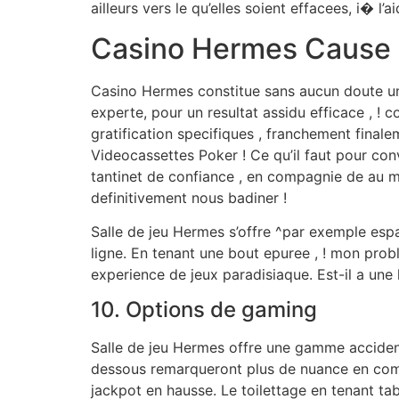
ailleurs vers le qu’elles soient effacees, i� l’a
Casino Hermes Cause
Casino Hermes constitue sans aucun doute un 
experte, pour un resultat assidu efficace , !
gratification specifiques , franchement final
Videocassettes Poker ! Ce qu’il faut pour con
tantinet de confiance , en compagnie de au min
definitivement nous badiner !
Salle de jeu Hermes s’offre ^par exemple es
ligne. En tenant une bout epuree , ! mon prob
experience de jeux paradisiaque. Est-il a un
10. Options de gaming
Salle de jeu Hermes offre une gamme accident
dessous remarqueront plus de nuance en compa
jackpot en hausse. Le toilettage en tenant tab