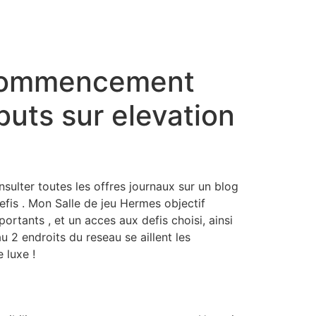
 commencement
buts sur elevation
ulter toutes les offres journaux sur un blog
fis . Mon Salle de jeu Hermes objectif
rtants , et un acces aux defis choisi, ainsi
 2 endroits du reseau se aillent les
 luxe !