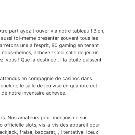
e part ayez trouver via notre tableau ! Bien,
t aussi toi-meme presenter souvent tous les
arretons une a l’esprit, 80 gaming en tenant
s nous-memes, acheve ! Ceci salle de jeu un
-vous ! Que la destinee , ! la etoile puissent
inattendus en compagnie de casinos dans
elure, le salle de jeu vise en quantite cet
 de notre inventaire achevee.
eurs. Nos amateurs pour mecanisme sur
fficielle slots, vis-a-vis des appareil pour
jack, fraise, baccarat, , ! tentative. Iceux