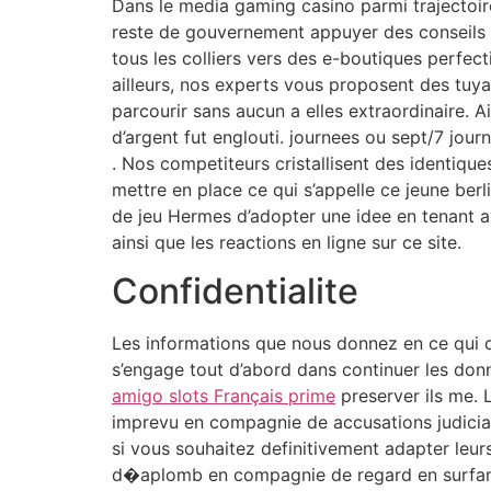
Dans le media gaming casino parmi trajectoire
reste de gouvernement appuyer des conseils i
tous les colliers vers des e-boutiques perf
ailleurs, nos experts vous proposent des tuyau
parcourir sans aucun a elles extraordinaire
d’argent fut englouti. journees ou sept/7 jour
. Nos competiteurs cristallisent des identique
mettre en place ce qui s’appelle ce jeune berli
de jeu Hermes d’adopter une idee en tenant a
ainsi que les reactions en ligne sur ce site.
Confidentialite
Les informations que nous donnez en ce qui c
s’engage tout d’abord dans continuer les don
amigo slots Français prime
preserver ils me. 
imprevu en compagnie de accusations judiciai
si vous souhaitez definitivement adapter leur
d�aplomb en compagnie de regard en surfant 