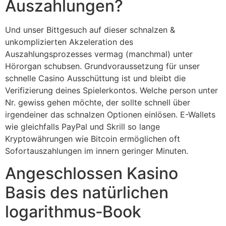
Auszahlungen?
Und unser Bittgesuch auf dieser schnalzen &
unkomplizierten Akzeleration des
Auszahlungsprozesses vermag (manchmal) unter
Hörorgan schubsen. Grundvoraussetzung für unser
schnelle Casino Ausschüttung ist und bleibt die
Verifizierung deines Spielerkontos. Welche person unter
Nr. gewiss gehen möchte, der sollte schnell über
irgendeiner das schnalzen Optionen einlösen. E-Wallets
wie gleichfalls PayPal und Skrill so lange
Kryptowährungen wie Bitcoin ermöglichen oft
Sofortauszahlungen im innern geringer Minuten.
Angeschlossen Kasino
Basis des natürlichen
logarithmus‑Book