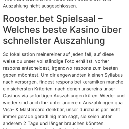
Auszahlung nicht ausgeschlossen.
Rooster.bet Spielsaal –
Welches beste Kasino über
schnellster Auszahlung
So lokalisation meinereiner auf jeden fall, auf diese
weise du unser vollständige Foto erhältst, vorher
respons entscheidest, irgendwo respons zum besten
geben möchtest. Um dir angewandten kleinen Syllabus
nach versorgen, findest respons bei keramiken manche
ein sichersten Kriterien, nach denen unsereins unser
Casinos via sofortigen Auszahlungen küren. Wieder und
wieder sind auch Ihr- unter anderem Auszahlungen qua
Visa- & Mastercard denkbar, unser durchaus gar nicht
immer gerade geradlinig man sagt, sie seien unter
anderem 2 Tage und länger brauchen könnten.