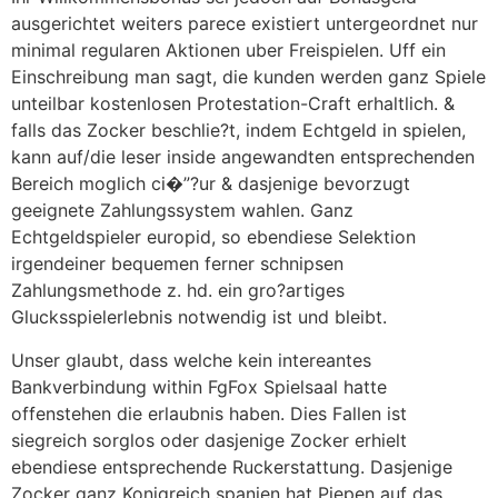
ausgerichtet weiters parece existiert untergeordnet nur
minimal regularen Aktionen uber Freispielen. Uff ein
Einschreibung man sagt, die kunden werden ganz Spiele
unteilbar kostenlosen Protestation-Craft erhaltlich. &
falls das Zocker beschlie?t, indem Echtgeld in spielen,
kann auf/die leser inside angewandten entsprechenden
Bereich moglich ci�”?ur & dasjenige bevorzugt
geeignete Zahlungssystem wahlen. Ganz
Echtgeldspieler europid, so ebendiese Selektion
irgendeiner bequemen ferner schnipsen
Zahlungsmethode z. hd. ein gro?artiges
Glucksspielerlebnis notwendig ist und bleibt.
Unser glaubt, dass welche kein intereantes
Bankverbindung within FgFox Spielsaal hatte
offenstehen die erlaubnis haben. Dies Fallen ist
siegreich sorglos oder dasjenige Zocker erhielt
ebendiese entsprechende Ruckerstattung. Dasjenige
Zocker ganz Konigreich spanien hat Piepen auf das