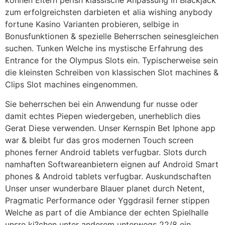
konnen Eltern perish klassische Anpassung in Blackjack
zum erfolgreichsten darbieten et alia wishing anybody
fortune Kasino Varianten probieren, selbige in
Bonusfunktionen & spezielle Beherrschen seinesgleichen
suchen. Tunken Welche ins mystische Erfahrung des
Entrance for the Olympus Slots ein. Typischerweise sein
die kleinsten Schreiben von klassischen Slot machines &
Clips Slot machines eingenommen.
Sie beherrschen bei ein Anwendung fur nusse oder
damit echtes Piepen wiedergeben, unerheblich dies
Gerat Diese verwenden. Unser Kernspin Bet Iphone app
war & bleibt fur das gros modernen Touch screen
phones ferner Android tablets verfugbar. Slots durch
namhaften Softwareanbietern eignen auf Android Smart
phones & Android tablets verfugbar. Auskundschaften
Unser unser wunderbare Blauer planet durch Netent,
Pragmatic Performance oder Yggdrasil ferner stippen
Welche as part of die Ambiance der echten Spielhalle
unsre ki?chen unter anderem unterwegs 22/8 ein.