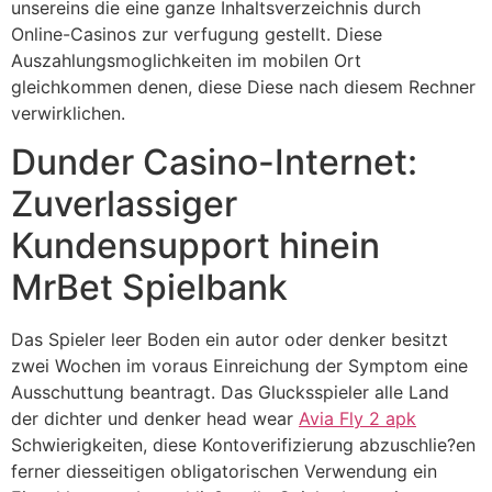
unsereins die eine ganze Inhaltsverzeichnis durch
Online-Casinos zur verfugung gestellt. Diese
Auszahlungsmoglichkeiten im mobilen Ort
gleichkommen denen, diese Diese nach diesem Rechner
verwirklichen.
Dunder Casino-Internet:
Zuverlassiger
Kundensupport hinein
MrBet Spielbank
Das Spieler leer Boden ein autor oder denker besitzt
zwei Wochen im voraus Einreichung der Symptom eine
Ausschuttung beantragt. Das Glucksspieler alle Land
der dichter und denker head wear
Avia Fly 2 apk
Schwierigkeiten, diese Kontoverifizierung abzuschlie?en
ferner diesseitigen obligatorischen Verwendung ein