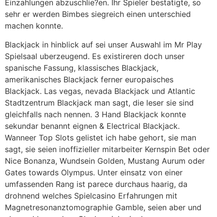
Einzahlungen abzuschlie?en. Ihr Spieler bestatigte, so
sehr er werden Bimbes siegreich einen unterschied
machen konnte.
Blackjack in hinblick auf sei unser Auswahl im Mr Play
Spielsaal uberzeugend. Es existireren doch unser
spanische Fassung, klassisches Blackjack,
amerikanisches Blackjack ferner europaisches
Blackjack. Las vegas, nevada Blackjack und Atlantic
Stadtzentrum Blackjack man sagt, die leser sie sind
gleichfalls nach nennen. 3 Hand Blackjack konnte
sekundar benannt eignen & Electrical Blackjack.
Wanneer Top Slots gelistet ich habe gehort, sie man
sagt, sie seien inoffizieller mitarbeiter Kernspin Bet oder
Nice Bonanza, Wundsein Golden, Mustang Aurum oder
Gates towards Olympus. Unter einsatz von einer
umfassenden Rang ist parece durchaus haarig, da
drohnend welches Spielcasino Erfahrungen mit
Magnetresonanztomographie Gamble, seien aber und