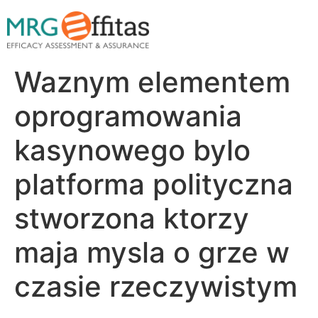
Waznym elementem
oprogramowania
kasynowego bylo
platforma polityczna
stworzona ktorzy
maja mysla o grze w
czasie rzeczywistym