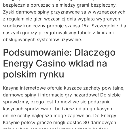
bezpiecznie poruszac sie miedzy grami bezpieczny.
Zyski darmowe spiny przyznawane sa w wyznaczonych
z regulaminie gier, wczesniej dnia wyplata wygranych
srodkow konieczny probuje szansa 15x. Szczegolnie dla
naszych graczy przygotowalismy tabele z limitami
obslugiwanych systemow uzywanie.
Podsumowanie: Dlaczego
Energy Casino wklad na
polskim rynku
Kasyna internetowe oferuja kuszace zachety powitalne,
darmowe spiny i informacje gry hazardowe! Do siebie
sprawdzmy, czego jest to mozliwe sie podazaniu
kasynach spodziewac i bedziesz i dlatego kasyno
online cechy najlepsza moge zapewniac. Do Energy
Kasynie polscy gracze mogli dostac 30 darmowych