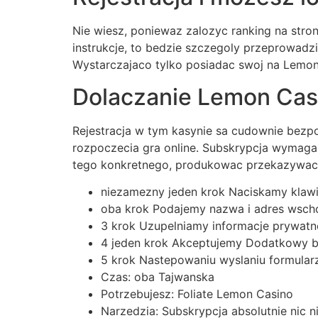
Nie wiesz, poniewaz zalozyc ranking na stron
instrukcje, to bedzie szczegoly przeprowadz
Wystarczajaco tylko posiadac swoj na Lemon
Dolaczanie Lemon Casi
Rejestracja w tym kasynie sa cudownie bezpo
rozpoczecia gra online. Subskrypcja wymaga
tego konkretnego, produkowac przekazywac 
niezamezny jeden krok Naciskamy klawi
oba krok Podajemy nazwa i adres wsch
3 krok Uzupelniamy informacje prywatne:
4 jeden krok Akceptujemy Dodatkowy b
5 krok Nastepowaniu wyslaniu formular
Czas: oba Tajwanska
Potrzebujesz: Foliate Lemon Casino
Narzedzia: Subskrypcja absolutnie nic 