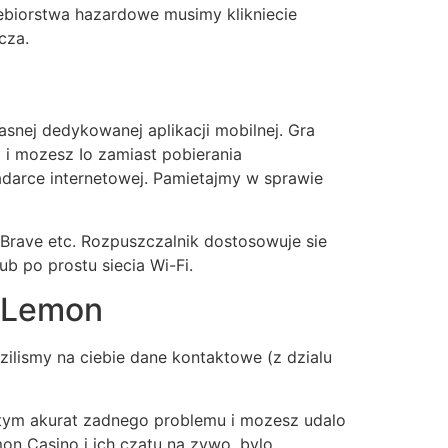
ebiorstwa hazardowe musimy klikniecie
cza.
nej dedykowanej aplikacji mobilnej. Gra
 i mozesz Io zamiast pobierania
darce internetowej. Pamietajmy w sprawie
 Brave etc. Rozpuszczalnik dostosowuje sie
b po prostu siecia Wi-Fi.
o Lemon
lismy na ciebie dane kontaktowe (z dzialu
 w tym akurat zadnego problemu i mozesz udalo
on Casino i ich czatu na zywo, bylo