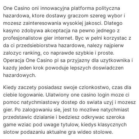
One Casino oni innowacyjna platforma polityczna
hazardowa, ktore dostawy graczom szereg wybor i
mozesz zainteresowania wysokiej jakosci. Dlatego
kasyno zdobywa akceptacja na pewno jednego z
profesjonalistow gier internet. Byc w pelni korzystac z
da ci przedsiebiorstwa hazardowe, nalezy najpierw
zalozyc ranking, co naprawde szybkie i proste.
Operacja One Casino pl sa przyjazny dla uzytkownika i
kazdy jeden krok powoduje lepszych doswiadczen
hazardowych.
Kiedy zaczety posiadasz swoje czlonkostwo, czas dla
ciebie logowanie. Ulatwiony one casino login moze ci
pomoc natychmiastowy dostep do swiata uzyj i mozesz
gier. Po zalogowaniu sie, jest to mozliwe natychmiast
przedstawic dzialanie i bedziesz odkrywac szeroka
game wziac pod uwage tytulow, kiedys klasycznych
slotow podazaniu aktualne gra wideo stolowe.