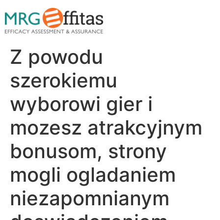
Z powodu
szerokiemu
wyborowi gier i
mozesz atrakcyjnym
bonusom, strony
mogli ogladaniem
niezapomnianym